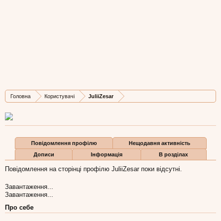
JuliiZesar
Well-Known Member
, Чоловіча, 44,
з
Львів
Остання активність JuliiZesar:
20 сер 2020
Дописів
Карма
Бали
Головна
Користувачі
JuliiZesar
226
87
28
Повідомлення профілю
Нещодавня активність
Дописи
Інформація
В розділах
Повідомлення на сторінці профілю JuliiZesar поки відсутні.
Завантаження...
Завантаження...
Про себе