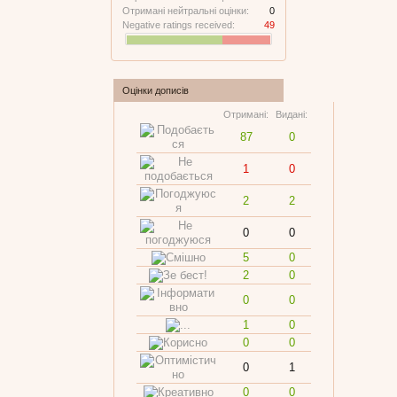
Отримані нейтральні оцінки:
0
Negative ratings received:
49
Оцінки дописів
Отримані:
Видані:
87
0
1
0
2
2
0
0
5
0
2
0
0
0
1
0
0
0
0
1
0
0