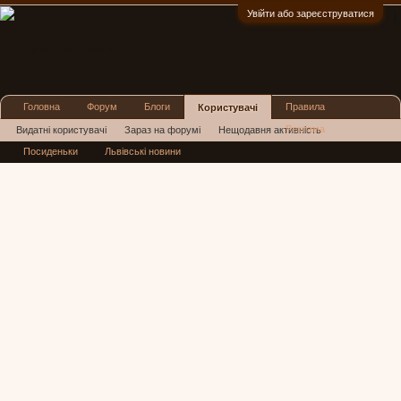
Увійти або зареєструватися
:)
Головна
Форум
Блоги
Правила
Користувачі
Реклама
Видатні користувачі
Зараз на форумі
Нещодавня активність
Посиденьки
Львівські новини
Нові повідомлення профілю