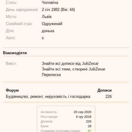
Стать:
Чоловіча
День народження:
2 січ 1982 (Вік: 44)
Місто:
Львів
Сімейний стан:
Одружений
Діти:
донька
Авто:
є
Взаємодіяти
Вміст:
Знайти всі дописи від JuliiZesar
Знайти всі теми, створені JuliiZesar
Переписка
Форум
Дописи
Будівництво, ремонт, нерухомість і господарка
226
Активність:
20 сер 2020
Реєстрація:
6 гру 2018
Дописів:
226
Бали:
28
Отримані позитивні оцінки:
97