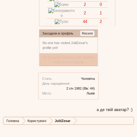
2
0
2
1
44
2
Заходили в профіль
Recent
No one has visited JuliiZesar's
profile yet!
За останній тиждень цей профіль
переглянуто 0 разів
Стать:
Чоловіча
День народження:
2 січ 1982
(Вік: 44)
Місто:
Львів
а де твій аватар? :)
Головна
Користувачі
JuliiZesar