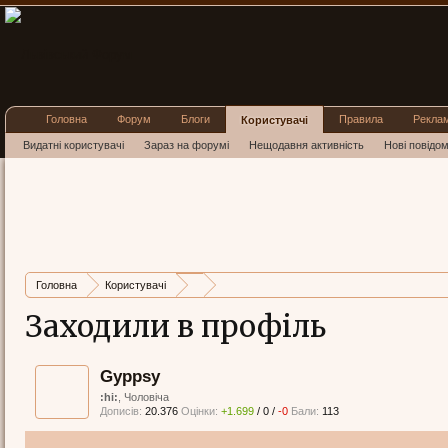
Головна
Форум
Блоги
Правила
Рекла
Користувачі
Видатні користувачі
Зараз на форумі
Нещодавня активність
Нові повідо
Головна
Користувачі
Заходили в профіль
Gyppsy
:hi:
, Чоловіча
Дописів:
20.376
Оцінки:
+1.699
/
0
/
-0
Бали:
113