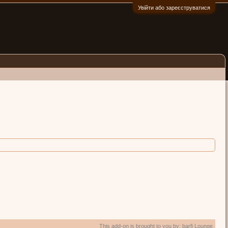
Увійти або зареєструватися
:)
This add-on is brought to you by:
barfi Lounge