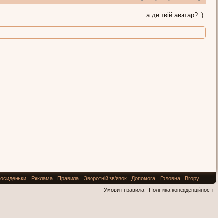
а де твій аватар? :)
осиденьки
Реклама
Правила
Зворотній зв'язок
Допомога
Головна
Вгору
Умови і правила
Політика конфіденційності