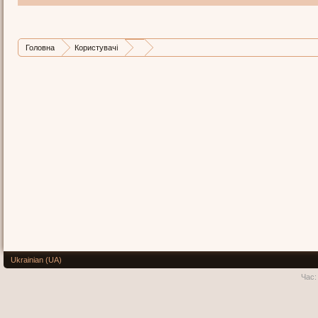
Головна
Користувачі
Ukrainian (UA)
Час: