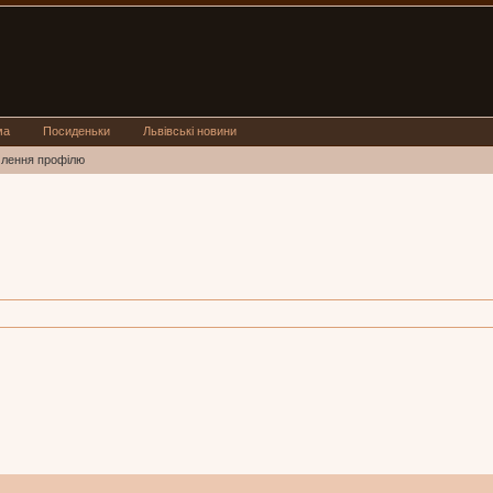
ма
Посиденьки
Львівські новини
млення профілю