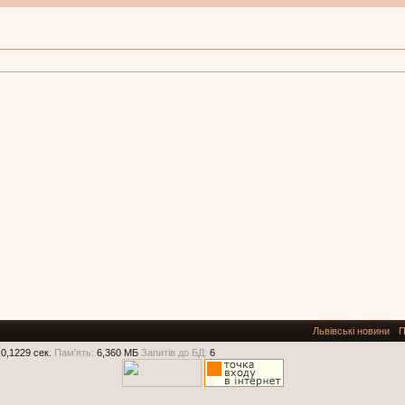
Львівські новини
П
0,1229 сек.
Пам'ять:
6,360 МБ
Запитів до БД:
6