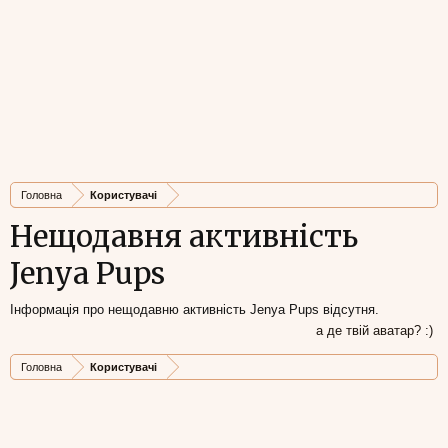
Головна
Користувачі
Нещодавня активність
Jenya Pups
Інформація про нещодавню активність Jenya Pups відсутня.
а де твій аватар? :)
Головна
Користувачі