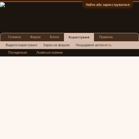
Увійти або зареєструватися
:)
Головна
Форум
Блоги
Правила
Користувачі
Реклама
Видатні користувачі
Зараз на форумі
Нещодавня активність
Посиденьки
Львівські новини
Нові повідомлення профілю