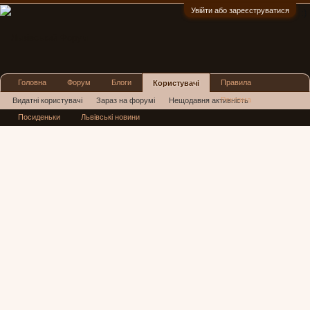
Увійти або зареєструватися
:)
Головна
Форум
Блоги
Правила
Користувачі
Реклама
Видатні користувачі
Зараз на форумі
Нещодавня активність
Посиденьки
Львівські новини
Нові повідомлення профілю