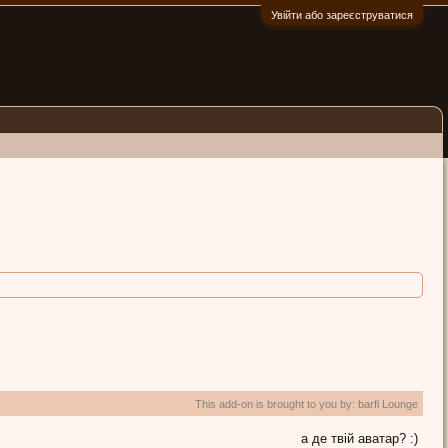
Увійти або зареєструватися
:)
This add-on is brought to you by:
barfi Lounge
а де твій аватар? :)