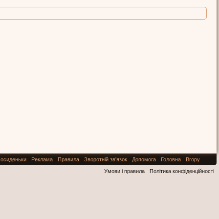
осиденьки
Реклама
Правила
Зворотній зв'язок
Допомога
Головна
Вгору
Умови і правила
Політика конфіденційності