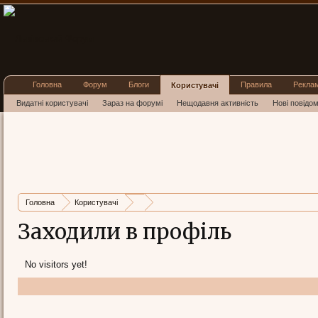
Головна
Форум
Блоги
Правила
Рекла
Користувачі
Видатні користувачі
Зараз на форумі
Нещодавня активність
Нові повідо
Головна
Користувачі
Заходили в профіль
No visitors yet!