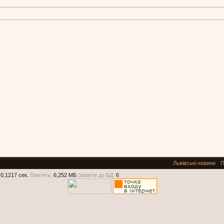
Львівські новини
П
0,1217 сек.
Пам'ять:
6,252 МБ
Запитів до БД:
6