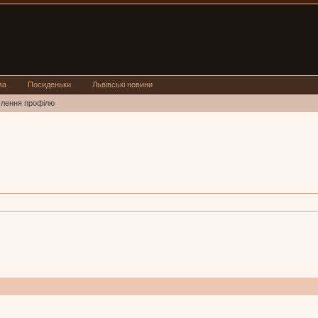
ма
Посиденьки
Львівські новини
млення профілю