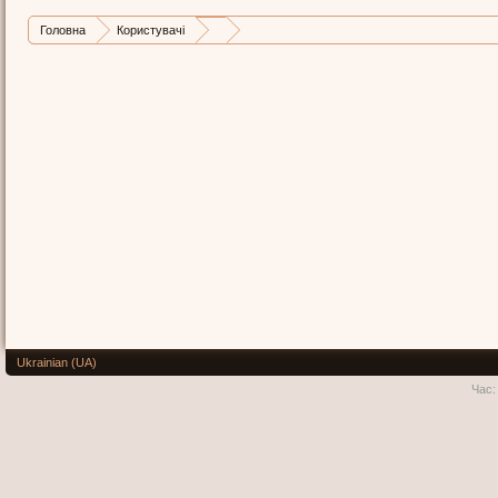
Головна
Користувачі
Ukrainian (UA)
Час: