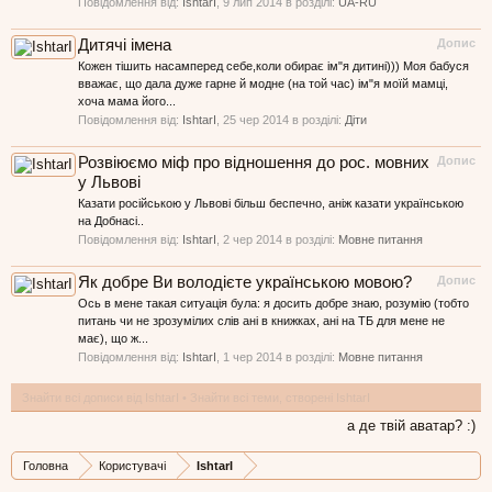
Повідомлення від:
IshtarI
,
9 лип 2014
в розділі:
UA-RU
Дитячі імена
Допис
Кожен тішить насамперед себе,коли обирає ім"я дитині))) Моя бабуся
вважає, що дала дуже гарне й модне (на той час) ім"я моїй мамці,
хоча мама його...
Повідомлення від:
IshtarI
,
25 чер 2014
в розділі:
Діти
Розвіюємо міф про відношення до рос. мовних
Допис
у Львові
Казати російською у Львові більш беспечно, аніж казати українською
на Добнасі..
Повідомлення від:
IshtarI
,
2 чер 2014
в розділі:
Мовне питання
Як добре Ви володієте українською мовою?
Допис
Ось в мене такая ситуація була: я досить добре знаю, розумію (тобто
питань чи не зрозумілих слів ані в книжках, ані на ТБ для мене не
має), що ж...
Повідомлення від:
IshtarI
,
1 чер 2014
в розділі:
Мовне питання
Знайти всі дописи від IshtarI
Знайти всі теми, створені IshtarI
а де твій аватар? :)
Головна
Користувачі
IshtarI