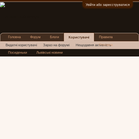
Увійти або зареєструватися
:)
Головна
Форум
Блоги
Правила
Користувачі
Реклама
Видатні користувачі
Зараз на форумі
Нещодавня активність
Посиденьки
Львівські новини
Нові повідомлення профілю