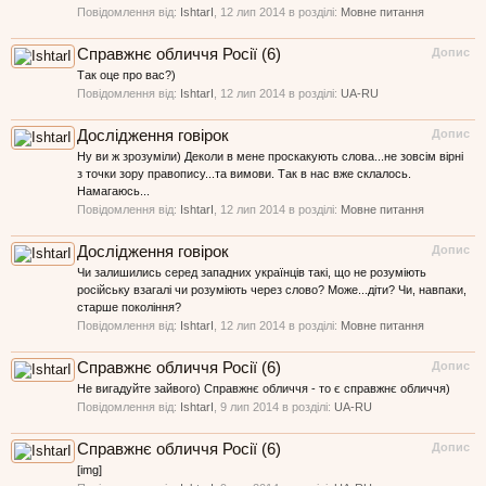
Повідомлення від:
IshtarI
,
12 лип 2014
в розділі:
Мовне питання
Справжнє обличчя Росії (6)
Допис
Так оце про вас?)
Повідомлення від:
IshtarI
,
12 лип 2014
в розділі:
UA-RU
Дослідження говірок
Допис
Ну ви ж зрозуміли) Деколи в мене проскакують слова...не зовсім вірні
з точки зору правопису...та вимови. Так в нас вже склалось.
Намагаюсь...
Повідомлення від:
IshtarI
,
12 лип 2014
в розділі:
Мовне питання
Дослідження говірок
Допис
Чи залишились серед западних українців такі, що не розуміють
російську взагалі чи розуміють через слово? Може...діти? Чи, навпаки,
старше покоління?
Повідомлення від:
IshtarI
,
12 лип 2014
в розділі:
Мовне питання
Справжнє обличчя Росії (6)
Допис
Не вигадуйте зайвого) Справжнє обличчя - то є справжнє обличчя)
Повідомлення від:
IshtarI
,
9 лип 2014
в розділі:
UA-RU
Справжнє обличчя Росії (6)
Допис
[img]