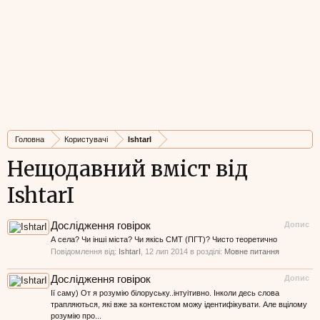
Головна
Користувачі
IshtarI
Нещодавний вміст від
IshtarI
Дослідження говірок
Допис
А села? Чи інші міста? Чи якісь СМТ (ПГТ)? Чисто теоретично
Повідомлення від:
IshtarI
,
12 лип 2014
в розділі:
Мовне питання
Дослідження говірок
Допис
Ії саму) От я розумію білоруську..інтуітивно. Інколи десь слова
трапляються, які вже за контекстом можу ідентифікувати. Але вцілому
розумію про...