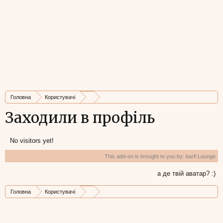
Головна
Користувачі
Заходили в профіль
No visitors yet!
This add-on is brought to you by:
barfi Lounge
а де твій аватар? :)
Головна
Користувачі