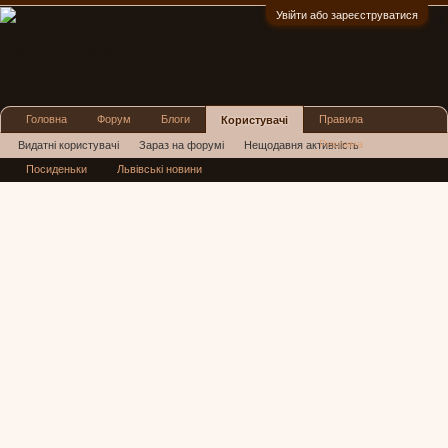
Увійти або зареєструватися
:)
Головна
Форум
Блоги
Правила
Користувачі
Реклама
Видатні користувачі
Зараз на форумі
Нещодавня активність
Посиденьки
Львівські новини
Нові повідомлення профілю