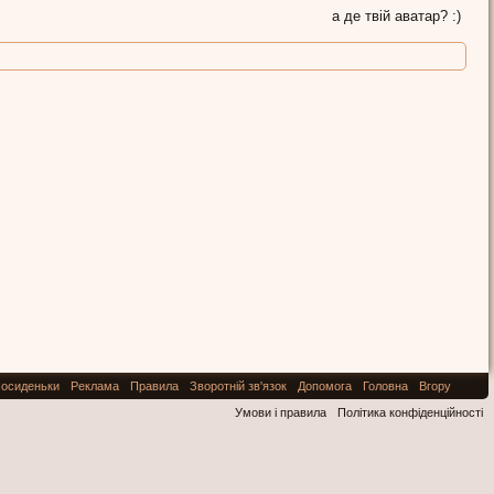
а де твій аватар? :)
осиденьки
Реклама
Правила
Зворотній зв'язок
Допомога
Головна
Вгору
Умови і правила
Політика конфіденційності