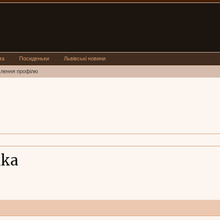
ма
Посиденьки
Львівські новини
млення профілю
lka