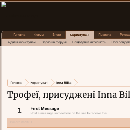
Головна
Форум
Блоги
Правила
Рекла
Користувачі
Видатні користувачі
Зараз на форумі
Нещодавня активність
Нові повідо
Головна
Користувачі
Inna Bilka
Трофеї, присуджені Inna Bi
1
First Message
Post a message somewhere on the site to receive this.
Всього балів: 1