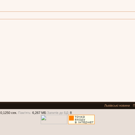
Львівські новини
П
0,1250 сек.
Пам'ять:
6,267 МБ
Запитів до БД:
8