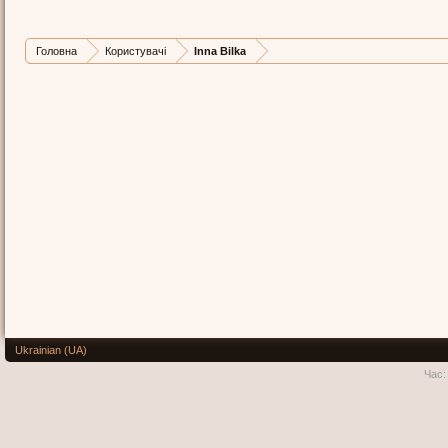
Головна
Користувачі
Inna Bilka
Ukrainian (UA)
Час: