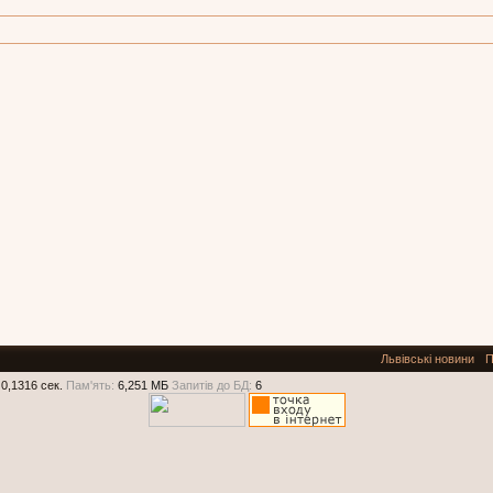
Львівські новини
П
0,1316 сек.
Пам'ять:
6,251 МБ
Запитів до БД:
6