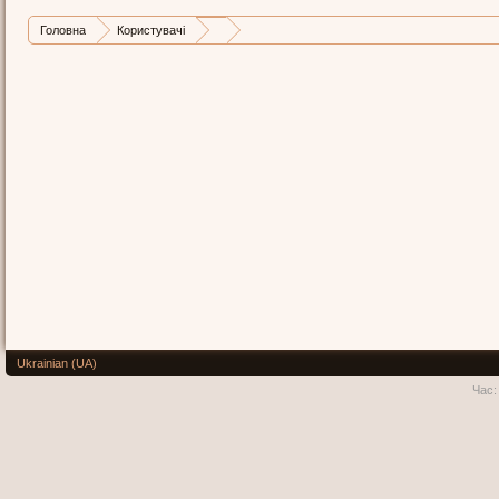
Головна
Користувачі
Ukrainian (UA)
Час: