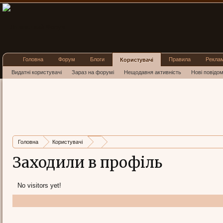
Головна
Форум
Блоги
Правила
Рекла
Користувачі
Видатні користувачі
Зараз на форумі
Нещодавня активність
Нові повідо
Головна
Користувачі
Заходили в профіль
No visitors yet!