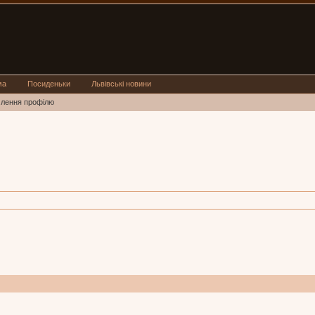
ма
Посиденьки
Львівські новини
млення профілю