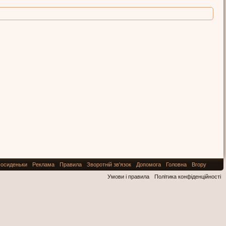
осиденьки
Реклама
Правила
Зворотній зв'язок
Допомога
Головна
Вгору
Умови і правила
Політика конфіденційності