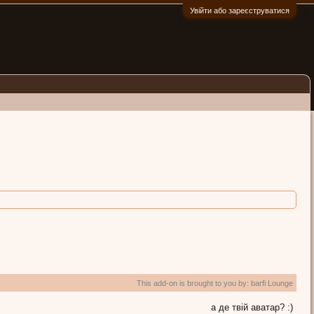
Увійти або зареєструватися
:)
This add-on is brought to you by:
barfi Lounge
а де твій аватар? :)