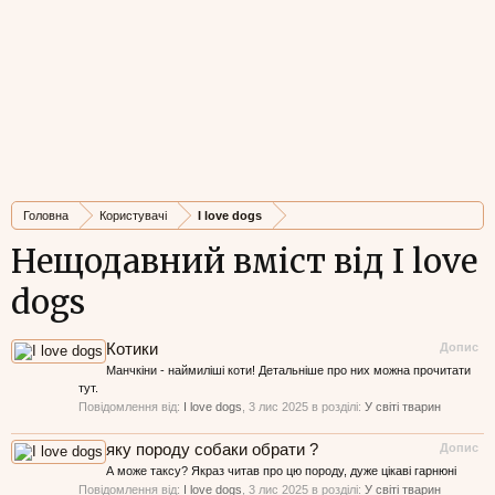
Головна
Користувачі
I love dogs
Нещодавний вміст від I love
dogs
Котики
Допис
Манчкіни - наймиліші коти! Детальніше про них можна прочитати
тут.
Повідомлення від:
I love dogs
,
3 лис 2025
в розділі:
У світі тварин
яку породу собаки обрати ?
Допис
А може таксу? Якраз читав про цю породу, дуже цікаві гарнюні
Повідомлення від:
I love dogs
,
3 лис 2025
в розділі:
У світі тварин