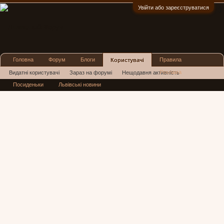
Увійти або зареєструватися
:)
Головна
Форум
Блоги
Правила
Користувачі
Реклама
Видатні користувачі
Зараз на форумі
Нещодавня активність
Посиденьки
Львівські новини
Нові повідомлення профілю