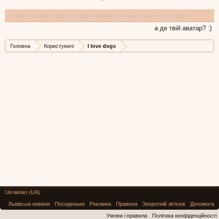
Знайти всі дописи від I love dogs
Знайти всі теми, створені I love dogs
а де твій аватар? :)
Головна
Користувачі
I love dogs
Ukrainian (UA)
Львівські новини
Посиденьки
Реклама
Правила
Зворотній зв'язок
Допомога
Умови і правила
Політика конфіденційності