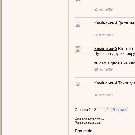
21 лют 2009
Камінський
Де ти зн
20 лют 2009
Камінський
Вот же ж 
Ну шо на других фору
================
ти сам відвовів на сво
19 лют 2009
Камінський
Так ти у 
16 лют 2009
Сторінка 1 з 2
1
2
Вперед >
Завантаження...
Завантаження...
Про себе