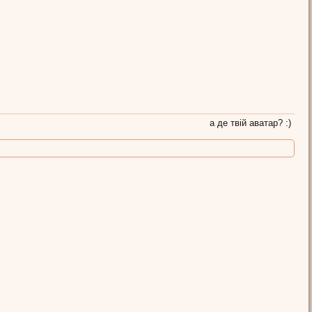
а де твій аватар? :)