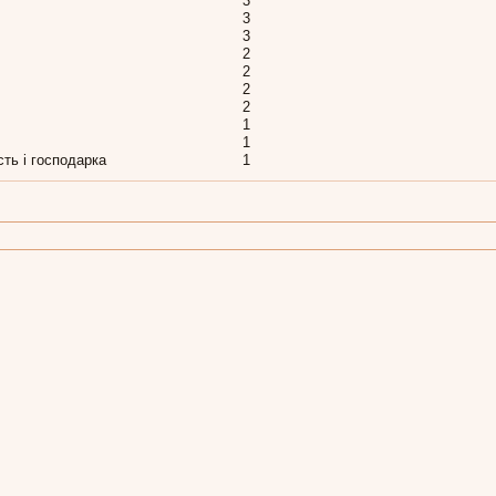
3
3
3
2
2
2
2
1
1
сть і господарка
1