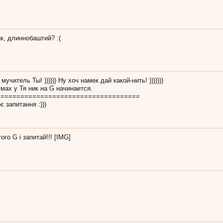
ик, длиннобаштий? :(
мучитель Ты! )))))) Ну хоч намек дай какой-нить! )))))))
мах у Тя ник на G начинается.
====================================
є запитання :)))
того G і запитай!!! [IMG]