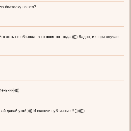
тную болталку нашел?
Камінський
Жырный мыш
Auditor
о хоть не обзывал, а то понятно тогда ))))) Ладно, и я при случае
Norton
Gustav
Торк
Chaldon
Luna
рівнянин
енький)))))
Norton
й давай ужо! )))) И включи публичные!!! ))))))))