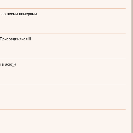
н со всеми номерами.
 Присоединяйся!!!
и в асю)))