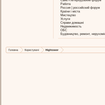
Санкт-Петербурзький форум
Работа
Россия | российский форум
Країни і міста
Мистецтво
Услуги
Справи домашні
Недвижимость
ОБС
Будівництво, ремонт, нерухомі
Головна
Користувачі
Hightower