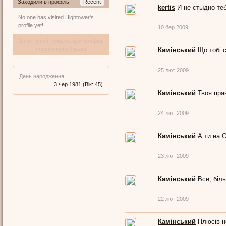
Заходили в профіль
Recent
kertis
И не стыдно теб
No one has visited Hightower's
profile yet!
10 бер 2009
За останній тиждень цей профіль
переглянуто 0 разів
Камінський
Що тобі 
25 лют 2009
День народження:
3 чер 1981
(Вік: 45)
Камінський
Твоя прав
24 лют 2009
Камінський
А ти на 
23 лют 2009
Камінський
Все, біль
22 лют 2009
Камінський
Плюсів не