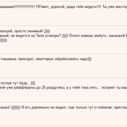
ааааа!!!!!!!!!!!!!!!!!!! ПРивет, дорогой, рада тебя видеть!!!! Ты уже мес
балшой, просто ленивый! )))))
ный, не ведется на Твои уговоры? ))))) Плохо зовешь мабуть, какашкой Ег
))))
иглашаешь приходят, некоторых обрабатывать надо)))
 лучше тут буду...))))
ня уже реффералы до 25 раздулись а у тебя тока пять... потриёт ты мал
шка! )))))))) Я его давненько не видел, оце только тут и побачив, приглаша