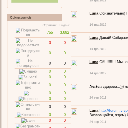
19 тра 2012
Luna
Обизнательно) 
Оцінки дописів
14 тра 2012
Отримані:
Видані:
755
3.892
Luna
Давай! Собираем
0
0
14 тра 2012
0
0
Luna
Ой!!!!!!!!!! Мышон
0
0
0
0
14 тра 2012
0
0
0
0
Norton
здарова...))) н
0
0
24 вер 2011
0
0
0
0
Luna
http://forum.lv
0
0
Возвращайся, ждем) И
0
0
24 вер 2011