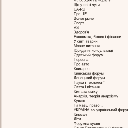
Філософія та мораль
Що у світі чути
UA-RU
Про ЦЕ
Всяке різне
Спорт
VS
Здоров'я
Економіка, бізнес і фінанси
У світі тварин
Мовне питання
Юридичні консультації
Одеський форум
Персона
Про авто
Книгарня
Київський форум
Донецький форум
Наука і технології
Свята і вітання
Кімната сміху
Анархія, теорія анархізму
Куплю
Ти маєш право...
УКРАЇНА << український фору
Кінозал
Діти
Форумна кухня