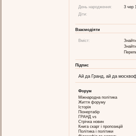
День народження:
3 чер 
Діти:
Взаємодіяти
Вміст:
Знайти
Знайти
Переп
Підпис
Ай да Гранд, ай да москвоф
Форум
Міжнародна політика
Життя форуму
Історія
Піонертабір
ГРАНД vs
Стрічка новин
Книга скарг і пропозицій
Політика і політики