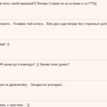
е быть такой какашкой?) Почему Славин не на острове а тут???)))
сказати... Я майже твій колега... Вже два суди виграв без сторонньої до
да! :))
ОФ казав,що я вовкодух! :)) Змінив свою думку?
ше не дражнитиму... Загадки всі розгадані...
ма, є хрестики... :))