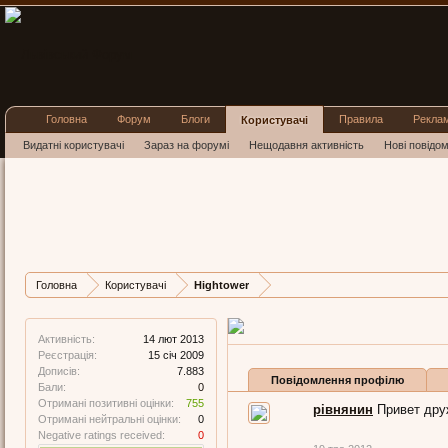
Головна
Форум
Блоги
Правила
Рекла
Користувачі
Видатні користувачі
Зараз на форумі
Нещодавня активність
Нові повідо
Hightowe
Дуже важлива персона
,
Остання активність Hig
Дописів
Карма
Ба
Головна
Користувачі
Hightower
7.883
755
0
Активність:
14 лют 2013
Реєстрація:
15 січ 2009
Дописів:
7.883
Повідомлення профілю
Бали:
0
Отримані позитивні оцінки:
755
рівнянин
Привет дру
Отримані нейтральні оцінки:
0
Negative ratings received:
0