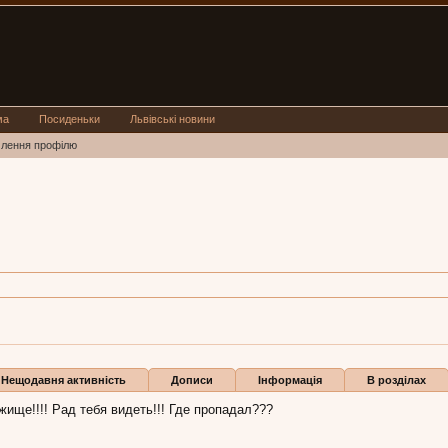
ма
Посиденьки
Львівські новини
млення профілю
r
 45
htower:
14 лют 2013
ли
Нещодавня активність
Дописи
Інформація
В розділах
жище!!!! Рад тебя видеть!!! Где пропадал???