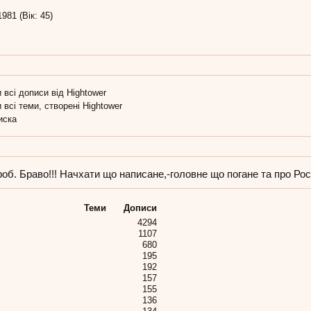
1981 (Вік: 45)
 всі дописи від Hightower
 всі теми, створені Hightower
иска
об. Браво!!! Начхати що написане,-головне що погане та про Росі
Теми
Дописи
4294
1107
680
195
192
157
155
136