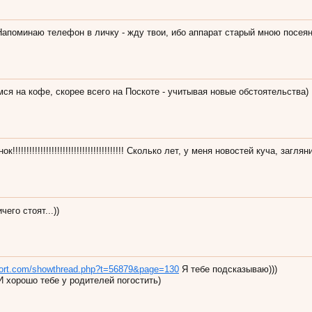
Напоминаю телефон в личку - жду твои, ибо аппарат старый мною посея
ся на кофе, скорее всего на Поскоте - учитывая новые обстоятельства)
ок!!!!!!!!!!!!!!!!!!!!!!!!!!!!!!!!!!!!!!!! Сколько лет, у меня новостей куча, заглян
ичего стоят...))
ivport.com/showthread.php?t=56879&page=130
Я тебе подсказываю)))
 хорошо тебе у родителей погостить)