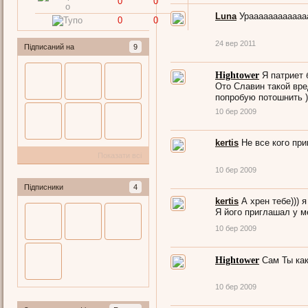
0
0
Luna
Ураааааааааааааа
0
0
24 вер 2011
Підписаний на
9
Hightower
Я патриет 
Ото Славин такой вред
попробую потошнить )))
10 бер 2009
kertis
Не все кого пр
Показати всі
10 бер 2009
Підписники
4
kertis
А хрен тебе))) я
Я його приглашал у ме
10 бер 2009
Hightower
Сам Ты кака
10 бер 2009