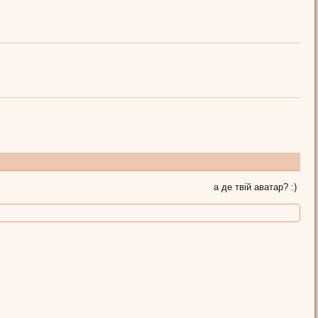
а де твій аватар? :)