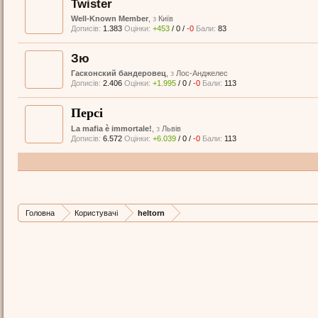
Twister
Well-Known Member
,
з
Київ
Дописів:
1.383
Оцінки:
+453
/
0
/
-0
Бали:
83
Зю
Гасконский бандеровец
,
з
Лос-Анджелес
Дописів:
2.406
Оцінки:
+1.995
/
0
/
-0
Бали:
113
Персі
La mafia è immortale!
,
з
Львів
Дописів:
6.572
Оцінки:
+6.039
/
0
/
-0
Бали:
113
Головна
Користувачі
heltorn