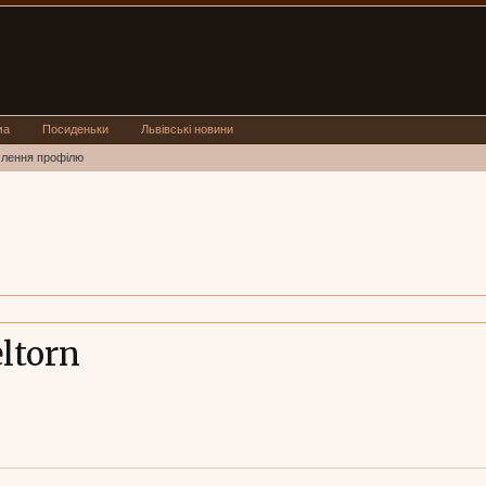
ма
Посиденьки
Львівські новини
млення профілю
ltorn