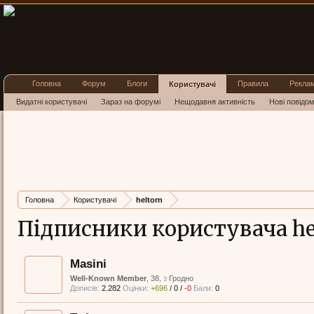
Головна
Форум
Блоги
Правила
Рекла
Користувачі
Видатні користувачі
Зараз на форумі
Нещодавня активність
Нові повідо
Головна
Користувачі
heltorn
Підписники користувача he
Masini
Well-Known Member
, 38,
з
Гродно
Дописів:
2.282
Оцінки:
+696
/
0
/
-0
Бали:
0