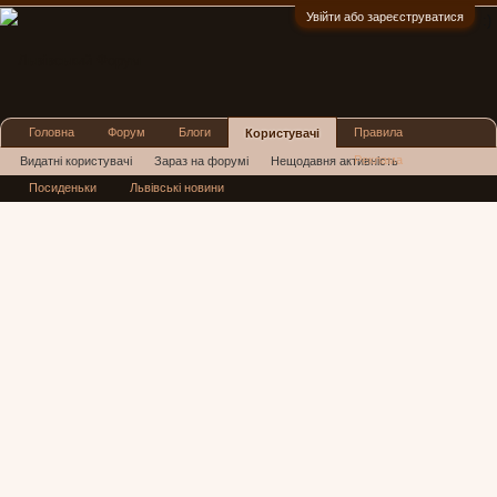
Увійти або зареєструватися
:)
Головна
Форум
Блоги
Правила
Користувачі
Реклама
Видатні користувачі
Зараз на форумі
Нещодавня активність
Посиденьки
Львівські новини
Нові повідомлення профілю