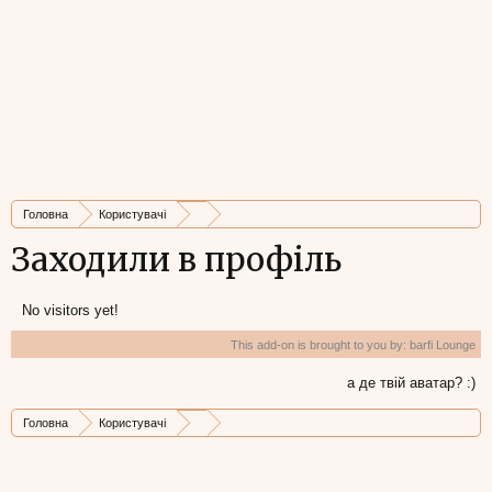
Головна
Користувачі
Заходили в профіль
No visitors yet!
This add-on is brought to you by:
barfi Lounge
а де твій аватар? :)
Головна
Користувачі