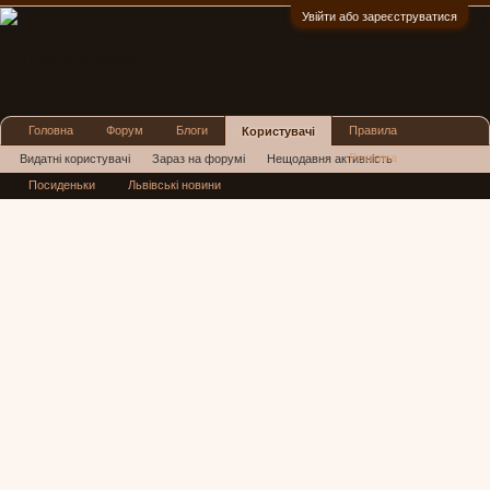
Увійти або зареєструватися
:)
Головна
Форум
Блоги
Правила
Користувачі
Реклама
Видатні користувачі
Зараз на форумі
Нещодавня активність
Посиденьки
Львівські новини
Нові повідомлення профілю