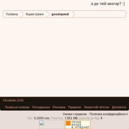
а де твій аватар? :)
Головна
Користувачі
goodspeed
Ukrainian (UA)
Львівські новини
Посиденьки
Реклама
Правила
Зворотній зв'язок
Допомога
Умови і правила
Політика конфіденційності
Час:
0,1609 сек.
Пам'ять:
7,851 МБ
Запитів до БД:
9