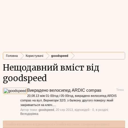
Головна
Користувачі
goodspeed
Нещодавний вміст від
goodspeed
Викрадено велосипед ARDIC compas
Тема
20.08.13 між 01-00год і 05-00год, викрадено велосипед ARDIS
compas на вул. Вернигори 32/3. з балкону другого поверху який
закриваеться на ключ....
Автор теми:
goodspeed
,
20 сер 2013
, відповідей - 0, в розділі:
Велодоріжка
Знайти всі дописи від goodspeed
Знайти всі теми, створені goodspeed