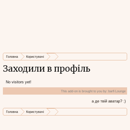
Головна
Користувачі
Заходили в профіль
No visitors yet!
This add-on is brought to you by:
barfi Lounge
а де твій аватар? :)
Головна
Користувачі