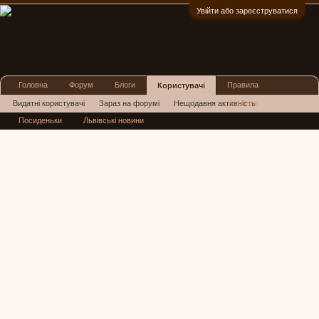
Увійти або зареєструватися
:)
Головна
Форум
Блоги
Правила
Користувачі
Реклама
Видатні користувачі
Зараз на форумі
Нещодавня активність
Посиденьки
Львівські новини
Нові повідомлення профілю