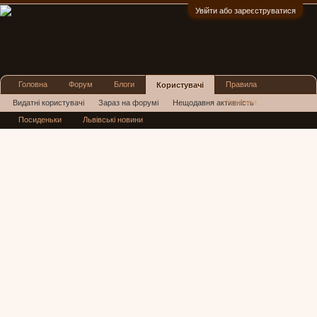
Увійти або зареєструватися
:)
Головна
Форум
Блоги
Правила
Користувачі
Реклама
Видатні користувачі
Зараз на форумі
Нещодавня активність
Посиденьки
Львівські новини
Нові повідомлення профілю