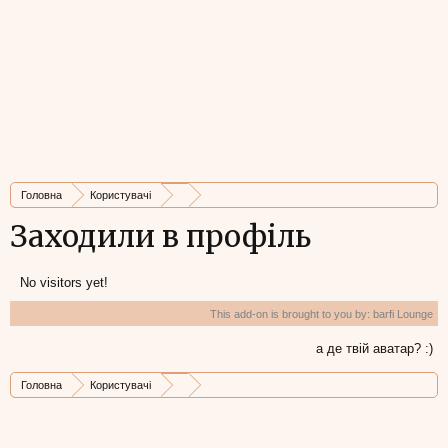
Головна
Користувачі
Заходили в профіль
No visitors yet!
This add-on is brought to you by:
barfi Lounge
а де твій аватар? :)
Головна
Користувачі