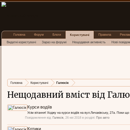
Головна
Форум
Блоги
Правила
Рекла
Користувачі
Видатні користувачі
Зараз на форумі
Нещодавня активність
Нові повідо
Головна
Користувачі
Галюсік
Нещодавний вміст від Галю
Курси водіїв
Усім вітання! Ходжу на курси водіїв на вул.Личаківську, 27а. Поки 
Повідомлення від:
Галюсік
,
26 кві 2018
в розділі:
Про авто
Котики