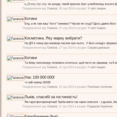
о_О:cry::cry::cry: як шкода, такий красень був і улюбленець всього фо
Повідомлення від:
Галюсік
,
28 сер 2014
в розділі:
У світі тварин
Котики
Evg, а як там ваш "котэ" поживає? Часом не схуд? Щось давно його т
Повідомлення від:
Галюсік
,
27 сер 2014
в розділі:
У світі тварин
Косметика. Яку марку вибрати?
На ДП в темці про манікюр писали про нього.. У його складі є формал
Повідомлення від:
Галюсік
,
17 тра 2014
в розділі:
Справи домашні
Котики
Та йому пенсіонеру полежати хочеться, щоб ніхто не заважав, та й маса 
Повідомлення від:
Галюсік
,
13 тра 2014
в розділі:
У світі тварин
Нас 100 000 000!
+1 мій номер 25938
Повідомлення від:
Галюсік
,
13 тра 2014
в розділі:
Політика і політики
Львів, спасибі за гостинність!
Які гарні фоторепортажі! Треба вміти так гарно описати - з душею, бачи
Повідомлення від:
Галюсік
,
11 тра 2014
в розділі:
Подорожі Україною
Євробачення (live)