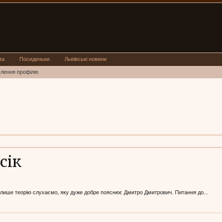
ма
Посиденьки
Львівські новини
млення профілю
сік
що лише теорію слухаємо, яку дуже добре пояснює Дмитро Дмитрович. Питання до...