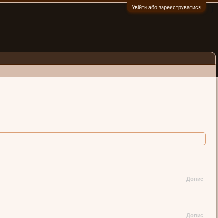
Увійти або зареєструватися
:)
Допис
Допис