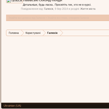
Львівські секонд-хенди
Детальніше, будь-ласка.. Просвітіть тих, хто не в курсі.
Повідомлення від:
Галюсік
,
9 бер 2014
в розділі:
Життя міста
Знайти всі дописи від Галюсік
Знайти всі теми, створені Галюсік
Головна
Користувачі
Галюсік
Ukrainian (UA)