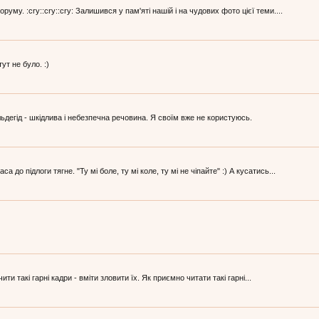
руму. :cry::cry::cry: Залишився у пам'яті нашій і на чудових фото цієї теми....
ут не було. :)
ьдегід - шкідлива і небезпечна речовина. Я своїм вже не користуюсь.
до підлоги тягне. "Ту мі боле, ту мі коле, ту мі не чіпайте" :) А кусатись...
ти такі гарні кадри - вміти зловити їх. Як приємно читати такі гарні...