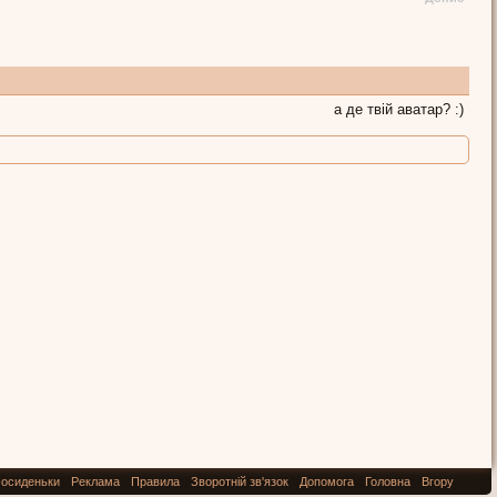
а де твій аватар? :)
осиденьки
Реклама
Правила
Зворотній зв'язок
Допомога
Головна
Вгору