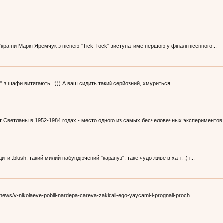
раїни Марія Яремчук з піснею "Tick-Tock" виступатиме першою у фіналі пісенного...
ог" з шафи витягають. :))) А ваш сидить такий серйозний, хмуриться......
Светланы в 1952-1984 годах - место одного из самых бесчеловечных экспериментов п
ти :blush: такий милий набундючений "карапуз", таке чудо живе в хаті. :) і...
/news/v-nikolaeve-pobili-nardepa-careva-zakidali-ego-yaycami-i-prognali-proch