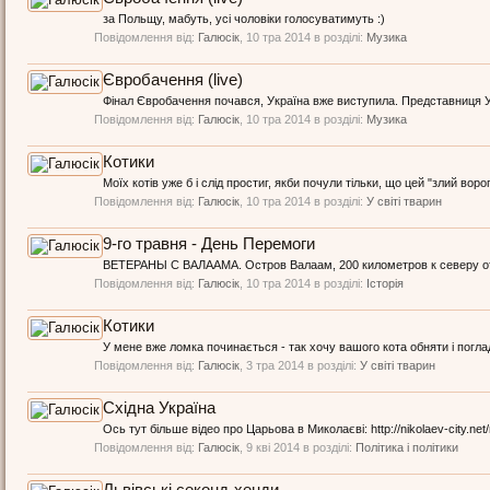
за Польщу, мабуть, усі чоловіки голосуватимуть :)
Повідомлення від:
Галюсік
,
10 тра 2014
в розділі:
Музика
Євробачення (live)
Фінал Євробачення почався, Україна вже виступила. Представниця Ук
Повідомлення від:
Галюсік
,
10 тра 2014
в розділі:
Музика
Котики
Моїх котів уже б і слід простиг, якби почули тільки, що цей "злий вор
Повідомлення від:
Галюсік
,
10 тра 2014
в розділі:
У світі тварин
9-го травня - День Перемоги
ВЕТЕРАНЫ С ВАЛААМА. Остров Валаам, 200 километров к северу от 
Повідомлення від:
Галюсік
,
10 тра 2014
в розділі:
Історія
Котики
У мене вже ломка починається - так хочу вашого кота обняти і поглади
Повідомлення від:
Галюсік
,
3 тра 2014
в розділі:
У світі тварин
Східна Україна
Ось тут більше відео про Царьова в Миколаєві: http://nikolaev-city.net
Повідомлення від:
Галюсік
,
9 кві 2014
в розділі:
Політика і політики