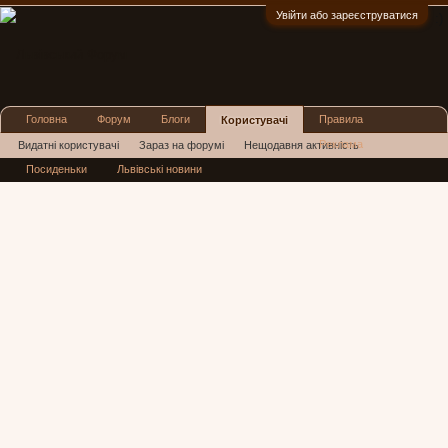
Увійти або зареєструватися
:)
Головна
Форум
Блоги
Правила
Користувачі
Реклама
Видатні користувачі
Зараз на форумі
Нещодавня активність
Посиденьки
Львівські новини
Нові повідомлення профілю