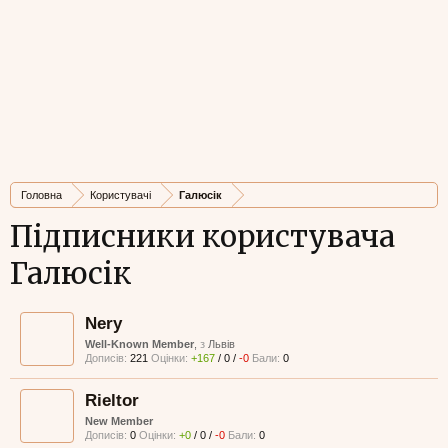
Головна
Користувачі
Галюсік
Підписники користувача
Галюсік
Nery
Well-Known Member
,
з
Львів
Дописів:
221
Оцінки:
+167
/
0
/
-0
Бали:
0
Rieltor
New Member
Дописів:
0
Оцінки:
+0
/
0
/
-0
Бали:
0