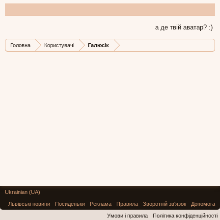
а де твій аватар? :)
Головна
Користувачі
Галюсік
Ukrainian (UA)
Львівські новини
Посиденьки
Реклама
Правила
Зворотній зв'язок
Допомога
Умови і правила
Політика конфіденційності