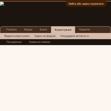
Увійти або зареєструватися
:)
Головна
Форум
Блоги
Правила
Користувачі
Реклама
Видатні користувачі
Зараз на форумі
Нещодавня активність
Посиденьки
Львівські новини
Нові повідомлення профілю