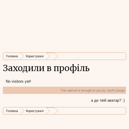
Головна
Користувачі
Заходили в профіль
No visitors yet!
This add-on is brought to you by:
barfi Lounge
а де твій аватар? :)
Головна
Користувачі