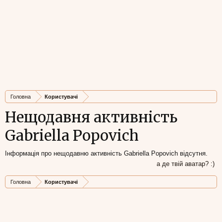
Головна
Користувачі
Нещодавня активність
Gabriella Popovich
Інформація про нещодавню активність Gabriella Popovich відсутня.
а де твій аватар? :)
Головна
Користувачі