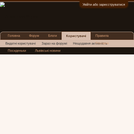
Увійти або зареєструватися
:)
Головна
Форум
Блоги
Правила
Користувачі
Реклама
Видатні користувачі
Зараз на форумі
Нещодавня активність
Посиденьки
Львівські новини
Нові повідомлення профілю