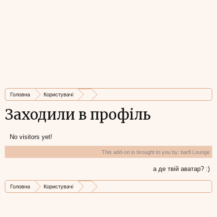
Головна
Користувачі
Заходили в профіль
No visitors yet!
This add-on is brought to you by:
barfi Lounge
а де твій аватар? :)
Головна
Користувачі