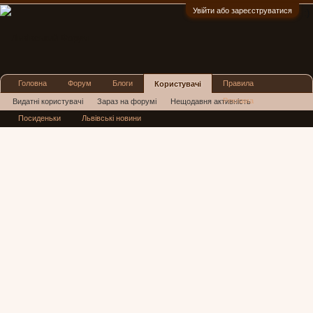
Увійти або зареєструватися
:)
Головна
Форум
Блоги
Правила
Користувачі
Реклама
Видатні користувачі
Зараз на форумі
Нещодавня активність
Посиденьки
Львівські новини
Нові повідомлення профілю