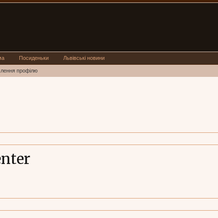
ма
Посиденьки
Львівські новини
млення профілю
nter