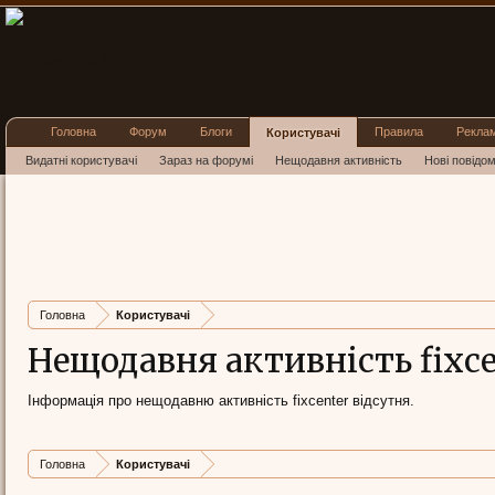
Головна
Форум
Блоги
Правила
Рекла
Користувачі
Видатні користувачі
Зараз на форумі
Нещодавня активність
Нові повідо
Головна
Користувачі
Нещодавня активність fixce
Інформація про нещодавню активність fixcenter відсутня.
Головна
Користувачі