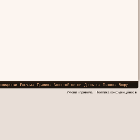
осиденьки
Реклама
Правила
Зворотній зв'язок
Допомога
Головна
Вгору
Умови і правила
Політика конфіденційності