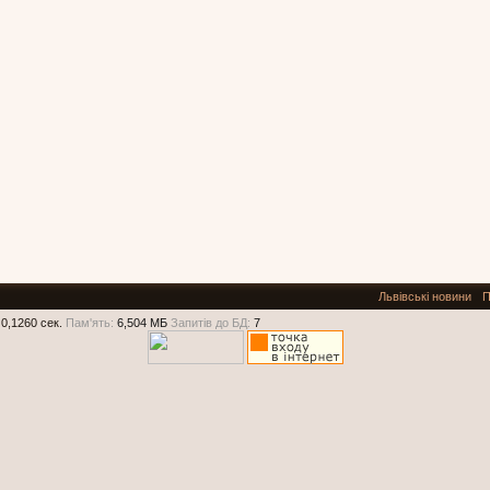
Львівські новини
П
0,1260 сек.
Пам'ять:
6,504 МБ
Запитів до БД:
7