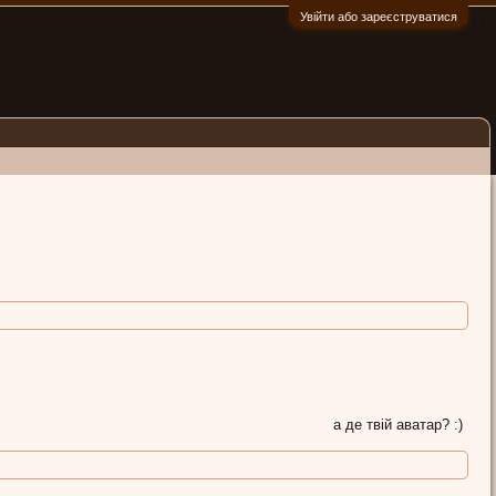
Увійти або зареєструватися
:)
а де твій аватар? :)