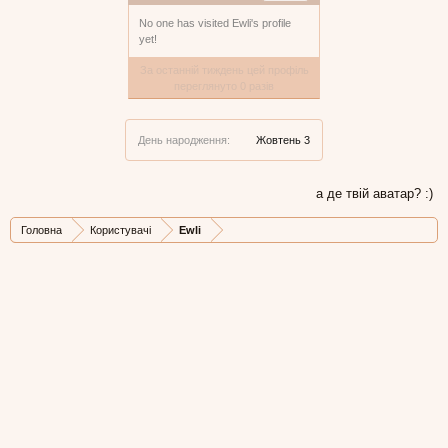
No one has visited Ewli's profile
yet!
За останній тиждень цей профіль
переглянуто 0 разів
День народження:
Жовтень 3
а де твій аватар? :)
Головна
Користувачі
Ewli