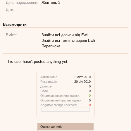
День народження:
Жовтень 3
Діти:
Взаємодіяти
Вміст:
Знайти всі дописи від Ewli
Знайти всі теми, створені Ewli
Переписка
This user hasn't posted anything yet.
Активність:
5 лют 2010
Реєстрація:
20 січ 2010
Дописів:
0
Бали:
0
Отримані позитивні оцінки:
0
Отримані нейтральні оцінки:
0
Negative ratings received:
0
Оцінки дописів