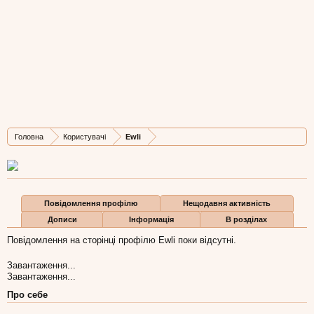
Ewli
New Member
Остання активність Ewli:
5 лют 2010
Дописів
Карма
Бали
Головна
Користувачі
Ewli
0
0
0
Повідомлення профілю
Нещодавня активність
Дописи
Інформація
В розділах
Повідомлення на сторінці профілю Ewli поки відсутні.
Завантаження...
Завантаження...
Про себе