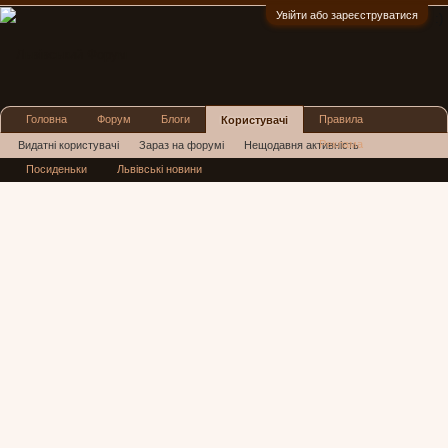
Увійти або зареєструватися
:)
Головна
Форум
Блоги
Правила
Користувачі
Реклама
Видатні користувачі
Зараз на форумі
Нещодавня активність
Посиденьки
Львівські новини
Нові повідомлення профілю