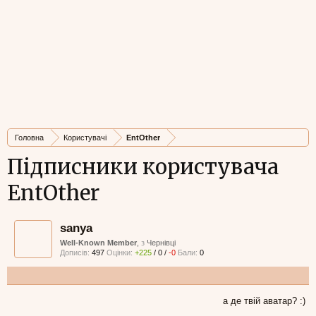
Головна
Користувачі
EntOther
Підписники користувача
EntOther
sanya
Well-Known Member
,
з
Чернівці
Дописів:
497
Оцінки:
+225
/
0
/
-0
Бали:
0
а де твій аватар? :)