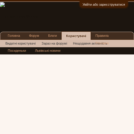
Увійти або зареєструватися
:)
Головна
Форум
Блоги
Правила
Користувачі
Реклама
Видатні користувачі
Зараз на форумі
Нещодавня активність
Посиденьки
Львівські новини
Нові повідомлення профілю