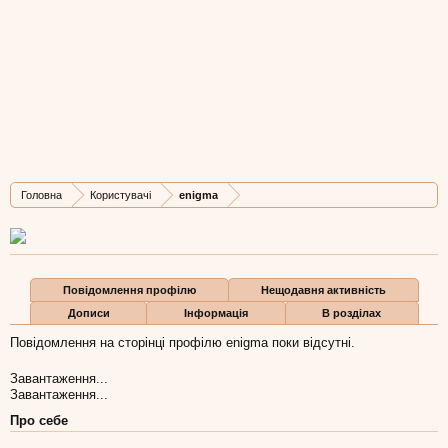
enigma
New Member
, 40,
з
Львів
Остання активність enigma:
17 вер 2014
Дописів
Карма
Бали
Головна
Користувачі
enigma
0
0
0
Повідомлення профілю
Нещодавня активність
Дописи
Інформація
В розділах
Повідомлення на сторінці профілю enigma поки відсутні.
Завантаження...
Завантаження...
Про себе