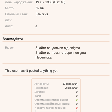
День народження:
19 січ 1986 (Вік: 40)
Місто:
Львів
Сімейний стан:
Заміжня
Діти:
Авто:
є
Взаємодіяти
Вміст:
Знайти всі дописи від enigma
Знайти всі теми, створені enigma
Переписка
This user hasn't posted anything yet.
Активність:
17 вер 2014
Реєстрація:
2 кві 2009
Дописів:
0
Бали:
0
Отримані позитивні оцінки:
0
Отримані нейтральні оцінки:
0
Negative ratings received:
0