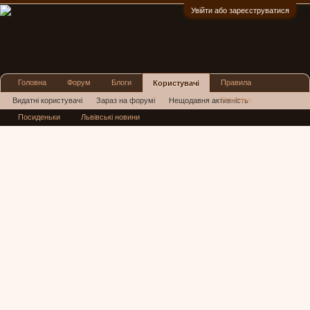
Увійти або зареєструватися
:)
Головна
Форум
Блоги
Правила
Користувачі
Реклама
Видатні користувачі
Зараз на форумі
Нещодавня активність
Посиденьки
Львівські новини
Нові повідомлення профілю