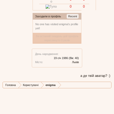
0
0
Заходили в профіль
Recent
No one has visited enigma's profile
yet!
За останній тиждень цей профіль
переглянуто 0 разів
День народження:
19 січ 1986
(Вік: 40)
Місто:
Львів
а де твій аватар? :)
Головна
Користувачі
enigma