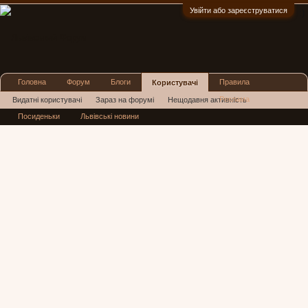
Увійти або зареєструватися
:)
Головна
Форум
Блоги
Правила
Користувачі
Реклама
Видатні користувачі
Зараз на форумі
Нещодавня активність
Посиденьки
Львівські новини
Нові повідомлення профілю