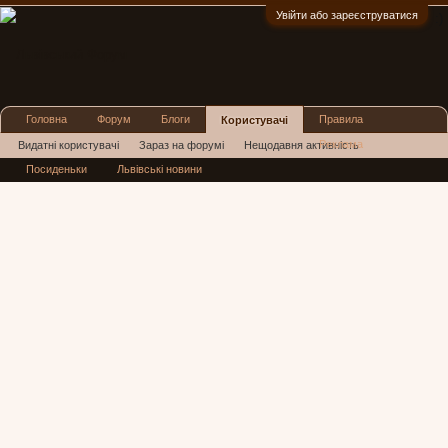
Увійти або зареєструватися
:)
Головна
Форум
Блоги
Правила
Користувачі
Реклама
Видатні користувачі
Зараз на форумі
Нещодавня активність
Посиденьки
Львівські новини
Нові повідомлення профілю