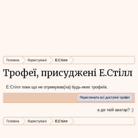
Головна
Користувачі
Е.Стілл
Трофеї, присуджені Е.Стілл
Е.Стілл поки що не отримував(ла) будь-яких трофеїв.
Переглянути всі доступні трофеї
а де твій аватар? :)
Головна
Користувачі
Е.Стілл