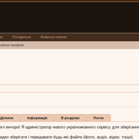
ма
Посиденьки
Львівські новини
млення профілю
Дописи
Інформація
В розділах
Пости
го вечора! Я адміністратор нового україномовного сервісу для зберіганн
идко зберігати і передавати будь-які файли (фото, аудіо, відео, тощо).