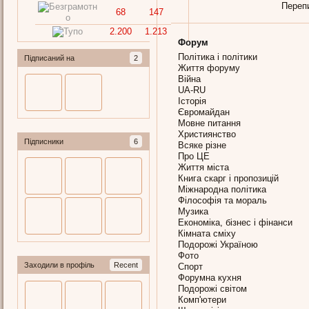
Переп
68
147
2.200
1.213
Форум
Політика і політики
Підписаний на
2
Життя форуму
Війна
UA-RU
Історія
Євромайдан
Мовне питання
Християнство
Підписники
6
Всяке різне
Про ЦЕ
Життя міста
Книга скарг і пропозицій
Міжнародна політика
Філософія та мораль
Музика
Економіка, бізнес і фінанси
Кімната сміху
Подорожі Україною
Фото
Заходили в профіль
Recent
Спорт
Форумна кухня
Подорожі світом
Комп'ютери