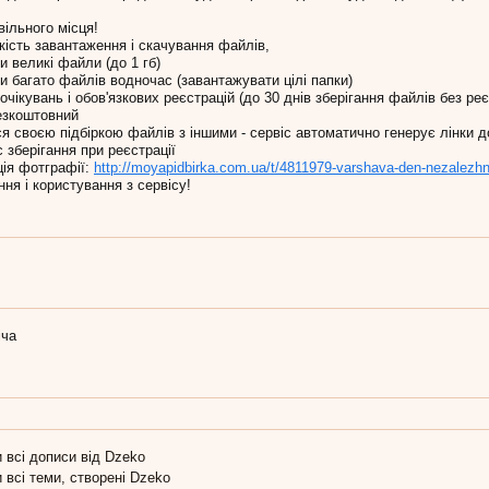
ільного місця!
кість завантаження і скачування файлів,
 великі файли (до 1 гб)
и багато файлів водночас (завантажувати цілі папки)
очікувань і обов'язкових реєстрацій (до 30 днів зберігання файлів без реє
езкоштовний
я своєю підбіркою файлів з іншими - сервіс автоматично генерує лінки 
 зберігання при реєстрації
ція фотграфії:
http://moyapidbirka.com.ua/t/4811979-varshava-den-nezalezhno
ня і користування з сервісу!
іча
ча,
з
Київ
30 тра 2022
 всі дописи від Dzeko
 всі теми, створені Dzeko