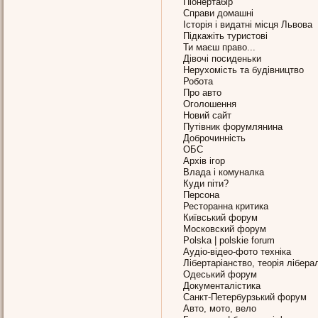
Піонертабір
Справи домашні
Історія і видатні місця Львова
Підкажіть туристові
Ти маєш право...
Дівочі посиденьки
Нерухомість та будівництво
Робота
Про авто
Оголошення
Новий сайт
Путівник форумлянина
Доброчинність
ОБС
Архів ігор
Влада і комуналка
Куди піти?
Персона
Ресторанна критика
Київський форум
Московский форум
Polska | polskie forum
Аудіо-відео-фото техніка
Лібертаріанство, теорія лібера
Одеський форум
Документалістика
Санкт-Петербурзький форум
Авто, мото, вело