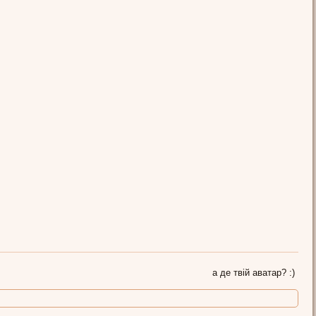
а де твій аватар? :)