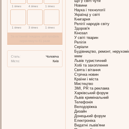
Що у світі чути
Новини
1
times
4
times
1
times
Наука і технології
Українці у світі
Книгарня
Релігії народів світу
1
times
3
times
1
times
Здоров'я
Кінозал
За останній тиждень цей профіль
У світі тварин
переглянуто 81 разів
Релігія
Серіали
Будівництво, ремонт, нерухомі
www
Стать:
Чоловіча
Львів туристичний
Місто:
Київ
Хобі та захоплення
Свята і вітання
Стрічка новин
Країни і міста
Мистецтво
ЗМІ, PR та реклама
Харківський форум
Львів кримінальний
Телефонія
Велодоріжка
Дизайн
Донецький форум
Електроніка
Видатні львів'яни