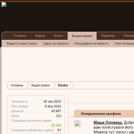
Головна
Форум
Блоги
Правила
Рекла
Користувачі
Видатні користувачі
Зараз на форумі
Нещодавня активність
Нові повідо
Головна
Користувачі
Dzeko
Активність:
30 тра 2022
Реєстрація:
8 вер 2010
Дописів:
30.987
Повідомлення профілю
Бали:
113
Отримані позитивні оцінки:
Маша Оловець
Добро
33.389
вам потестувати його.
Отримані нейтральні оцінки:
67
Можете тут легко і шв