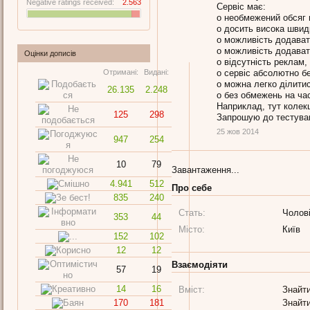
Negative ratings received:
2.563
Сервіс має:
o необмежений обсяг в
o досить висока швид
o можливість додавати
o можливість додават
Оцінки дописів
o відсутність реклам, 
Отримані:
Видані:
o сервіс абсолютно б
o можна легко ділитис
26.135
2.248
o без обмежень на час
Наприклад, тут колек
125
298
Запрошую до тестуван
25 жов 2014
947
254
10
79
Завантаження...
4.941
512
Про себе
835
240
Стать:
Чолов
353
44
Dzeko
Місто:
Київ
152
102
Well-Known Member
, Чолові
12
12
Остання активність Dzeko:
Дописів
Карма
Бали
Взаємодіяти
57
19
30.987
26.135
113
14
16
Вміст:
Знайти
170
181
Знайти