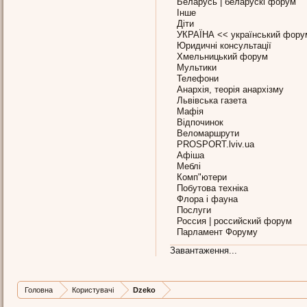
Беларусь | беларускі форум
Інше
Діти
УКРАЇНА << український фору
Юридичні консультації
Хмельницький форум
Мультики
Телефони
Анархія, теорія анархізму
Львівська газета
Мафія
Відпочинок
Веломаршрути
PROSPORT.lviv.ua
Афіша
Меблі
Комп"ютери
Побутова техніка
Флора і фауна
Послуги
Россия | российский форум
Парламент Форуму
Завантаження...
Головна
Користувачі
Dzeko