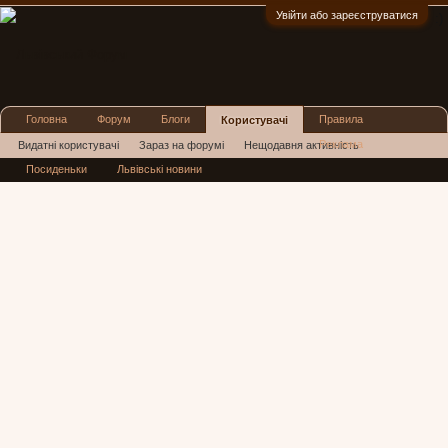
Увійти або зареєструватися
:)
Головна
Форум
Блоги
Правила
Користувачі
Реклама
Видатні користувачі
Зараз на форумі
Нещодавня активність
Посиденьки
Львівські новини
Нові повідомлення профілю