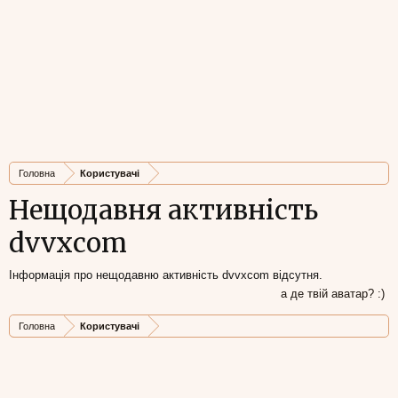
Головна
Користувачі
Нещодавня активність
dvvxcom
Інформація про нещодавню активність dvvxcom відсутня.
а де твій аватар? :)
Головна
Користувачі