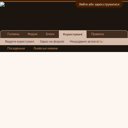
Увійти або зареєструватися
:)
Головна
Форум
Блоги
Правила
Користувачі
Реклама
Видатні користувачі
Зараз на форумі
Нещодавня активність
Посиденьки
Львівські новини
Нові повідомлення профілю