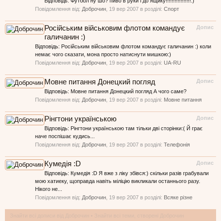
Відповідь: Футбол ну шо? пиво в руки і до ящику!!!!!!!!!!!!!!!!!:)
Повідомлення від:
Доброчин
,
19 вер 2007
в розділі:
Спорт
Російським військовим флотом командує
Допис
галичанин :)
Відповідь: Російським військовим флотом командує галичанин :) коли
немає чого сказати, мона просто натиснути мишкою:)
Повідомлення від:
Доброчин
,
19 вер 2007
в розділі:
UA-RU
Мовне питання Донецкий погляд
Допис
Відповідь: Мовне питання Донецкий погляд А чого саме?
Повідомлення від:
Доброчин
,
19 вер 2007
в розділі:
Мовне питання
Рінгтони українською
Допис
Відповідь: Рінгтони українською там тільки дві сторінки:( Й грає
наче поспішає кудись...
Повідомлення від:
Доброчин
,
19 вер 2007
в розділі:
Телефонія
Кумедія :D
Допис
Відповідь: Кумедія :D Я вже з ліку збівся:) скільки разів грабували
мою хатиеку, щоправда навіть міліцію викликали останнього разу.
Нікого не...
Повідомлення від:
Доброчин
,
19 вер 2007
в розділі:
Всяке різне
Знайти всі дописи від Доброчин
Знайти всі теми, створені Доброчин