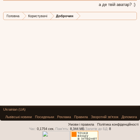
а де твій аватар? :)
Головна
Користувачі
Доброчин
Ukrainian (UA)
Львівські новини
Посиденьки
Реклама
Правила
Зворотній зв'язок
Допомога
Умови і правила
Політика конфіденційності
Час:
0,1754 сек.
Пам'ять:
8,344 МБ
Запитів до БД:
8