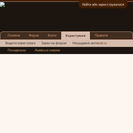
Увійти або зареєструватися
:)
Головна
Форум
Блоги
Правила
Користувачі
Реклама
Видатні користувачі
Зараз на форумі
Нещодавня активність
Посиденьки
Львівські новини
Нові повідомлення профілю