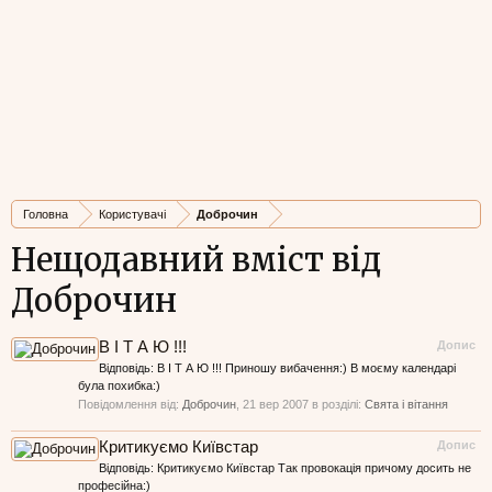
Головна
Користувачі
Доброчин
Нещодавний вміст від
Доброчин
В І Т А Ю !!!
Допис
Відповідь: В І Т А Ю !!! Приношу вибачення:) В моєму календарі
була похибка:)
Повідомлення від:
Доброчин
,
21 вер 2007
в розділі:
Свята і вітання
Критикуємо Київстар
Допис
Відповідь: Критикуємо Київстар Так провокація причому досить не
професійна:)