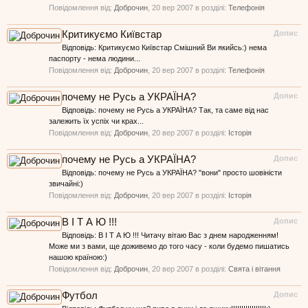
Повідомлення від:
Доброчин
,
20 вер 2007
в розділі:
Телефонія
Критикуємо Київстар
Допис
Відповідь: Критикуємо Київстар Смішний Ви якийсь:) нема
паспорту - нема людини...
Повідомлення від:
Доброчин
,
20 вер 2007
в розділі:
Телефонія
почему не Русь а УКРАЇНА?
Допис
Відповідь: почему не Русь а УКРАЇНА? Так, та саме від нас
залежить їх успіх чи крах...
Повідомлення від:
Доброчин
,
20 вер 2007
в розділі:
Історія
почему не Русь а УКРАЇНА?
Допис
Відповідь: почему не Русь а УКРАЇНА? "вони" просто шовіністи
звичайні:)
Повідомлення від:
Доброчин
,
20 вер 2007
в розділі:
Історія
В І Т А Ю !!!
Допис
Відповідь: В І Т А Ю !!! Читачу вітаю Вас з днем народженням!
Може ми з вами, ще доживемо до того часу - коли будемо пишатись
нашою країною:)
Повідомлення від:
Доброчин
,
20 вер 2007
в розділі:
Свята і вітання
Футбол
Допис