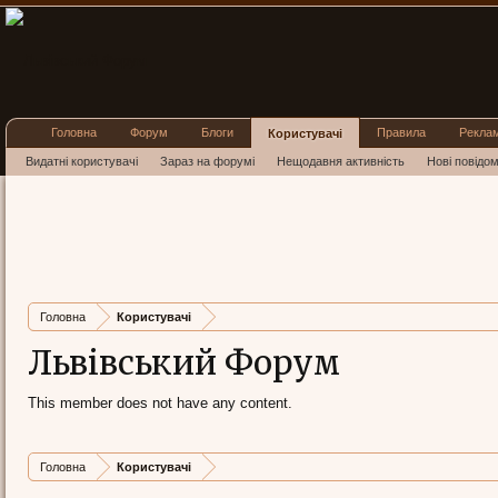
Головна
Форум
Блоги
Правила
Рекла
Користувачі
Видатні користувачі
Зараз на форумі
Нещодавня активність
Нові повідо
Головна
Користувачі
Львівський Форум
This member does not have any content.
Головна
Користувачі