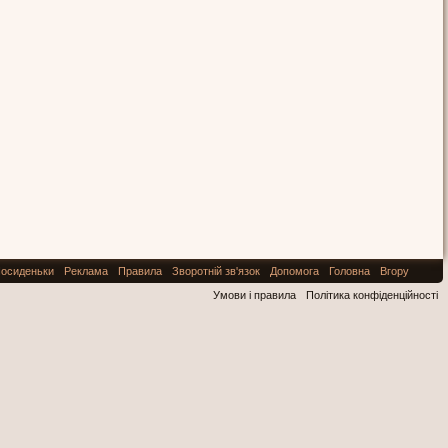
осиденьки
Реклама
Правила
Зворотній зв'язок
Допомога
Головна
Вгору
Умови і правила
Політика конфіденційності