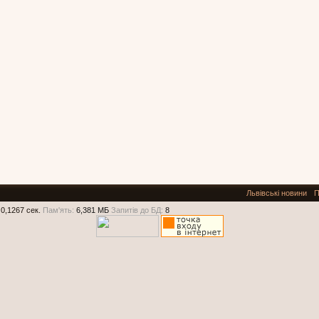
Львівські новини
П
0,1267 сек.
Пам'ять:
6,381 МБ
Запитів до БД:
8