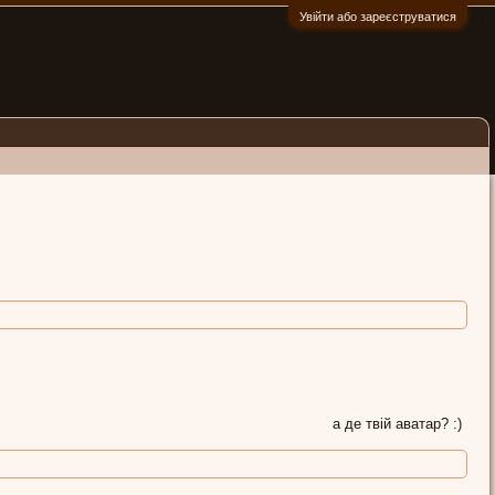
Увійти або зареєструватися
:)
а де твій аватар? :)