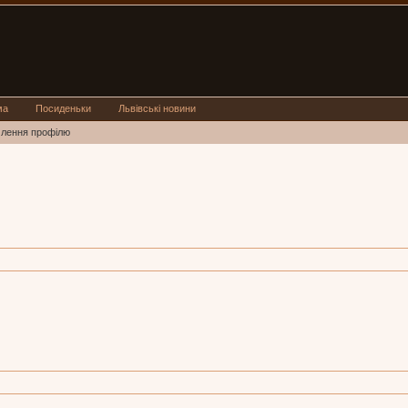
ма
Посиденьки
Львівські новини
млення профілю