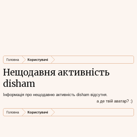
Головна
Користувачі
Нещодавня активність
disham
Інформація про нещодавню активність disham відсутня.
а де твій аватар? :)
Головна
Користувачі