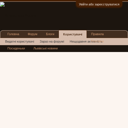
Увійти або зареєструватися
:)
Головна
Форум
Блоги
Правила
Користувачі
Реклама
Видатні користувачі
Зараз на форумі
Нещодавня активність
Посиденьки
Львівські новини
Нові повідомлення профілю