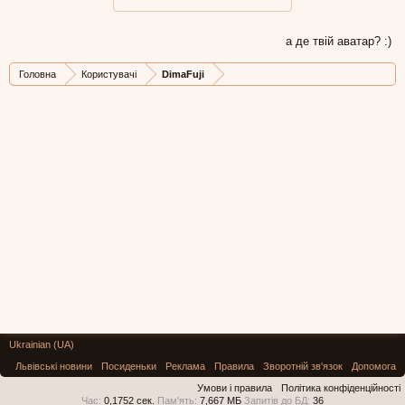
а де твій аватар? :)
Головна
Користувачі
DimaFuji
Ukrainian (UA)
Львівські новини
Посиденьки
Реклама
Правила
Зворотній зв'язок
Допомога
Умови і правила
Політика конфіденційності
Час:
0,1752 сек.
Пам'ять:
7,667 МБ
Запитів до БД:
36