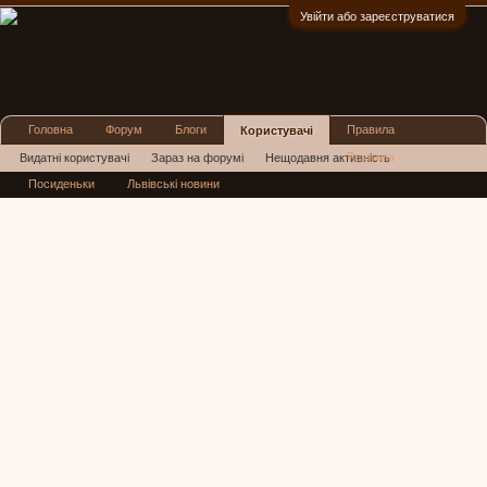
Увійти або зареєструватися
:)
Головна
Форум
Блоги
Правила
Користувачі
Реклама
Видатні користувачі
Зараз на форумі
Нещодавня активність
Посиденьки
Львівські новини
Нові повідомлення профілю