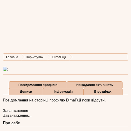
DimaFuji
<div style="color: #000066; font-weight: bold;">Ди
Остання активність DimaFuji:
4 лис 2011
Дописів
Карма
Бали
Головна
Користувачі
DimaFuji
450
0
0
Повідомлення профілю
Нещодавня активність
Дописи
Інформація
В розділах
Повідомлення на сторінці профілю DimaFuji поки відсутні.
Завантаження...
Завантаження...
Про себе