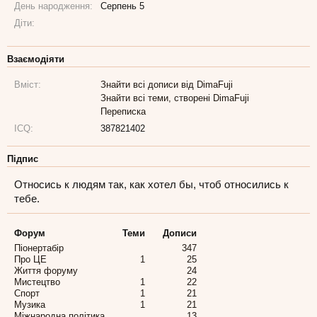
День народження:
Серпень 5
Діти:
Взаємодіяти
Вміст:
Знайти всі дописи від DimaFuji
Знайти всі теми, створені DimaFuji
Переписка
ICQ:
387821402
Підпис
Относись к людям так, как хотел бы, чтоб относились к
тебе.
Форум
Теми
Дописи
Піонертабір
347
Про ЦЕ
1
25
Життя форуму
24
Мистецтво
1
22
Спорт
1
21
Музика
1
21
Міжнародна політика
13