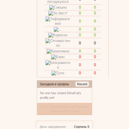
0
0
0
0
0
0
0
0
0
0
0
0
0
0
0
0
0
0
0
0
Заходили в профіль
Recent
No one has visited DimaFuji's
profile yet!
За останній тиждень цей профіль
переглянуто 0 разів
День народження:
Серпень 5