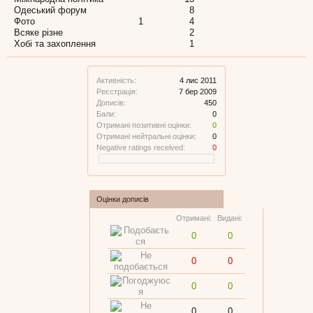
Одеський форум
8
Фото
1
4
Всяке різне
2
Хобі та захоплення
1
Активність:
4 лис 2011
Реєстрація:
7 бер 2009
Дописів:
450
Бали:
0
Отримані позитивні оцінки:
0
Отримані нейтральні оцінки:
0
Negative ratings received:
0
Оцінки дописів
Отримані:
Видані:
0
0
0
0
0
0
0
0