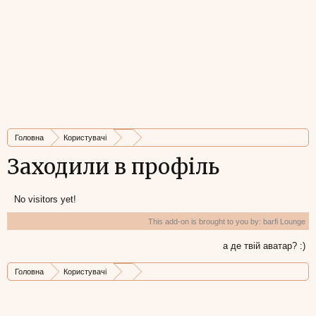
Головна
Користувачі
Заходили в профіль
No visitors yet!
This add-on is brought to you by:
barfi Lounge
а де твій аватар? :)
Головна
Користувачі