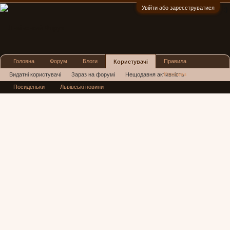
Увійти або зареєструватися
:)
Головна
Форум
Блоги
Правила
Користувачі
Реклама
Видатні користувачі
Зараз на форумі
Нещодавня активність
Посиденьки
Львівські новини
Нові повідомлення профілю