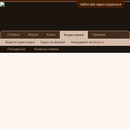
Увійти або зареєструватися
:)
Головна
Форум
Блоги
Правила
Користувачі
Реклама
Видатні користувачі
Зараз на форумі
Нещодавня активність
Посиденьки
Львівські новини
Нові повідомлення профілю