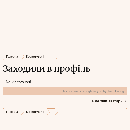
Головна
Користувачі
Заходили в профіль
No visitors yet!
This add-on is brought to you by:
barfi Lounge
а де твій аватар? :)
Головна
Користувачі