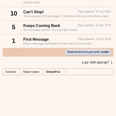
that for more!
10
Can't Stop!
Присуджено:
15 гру 2015
You've posted 100 messages. I hope this took you more than a day!
5
Keeps Coming Back
Присуджено:
15 гру 2015
30 messages posted. You must like it here!
1
First Message
Присуджено:
15 гру 2015
Post a message somewhere on the site to receive this.
Всього балів: 43
Переглянути всі доступні трофеї
а де твій аватар? :)
Головна
Користувачі
DerianFox