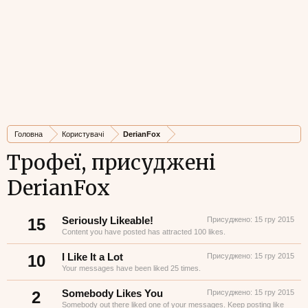
Головна
Користувачі
DerianFox
Трофеї, присуджені
DerianFox
15
Seriously Likeable!
Присуджено:
15 гру 2015
Content you have posted has attracted 100 likes.
10
I Like It a Lot
Присуджено:
15 гру 2015
Your messages have been liked 25 times.
2
Somebody Likes You
Присуджено:
15 гру 2015
Somebody out there liked one of your messages. Keep posting like