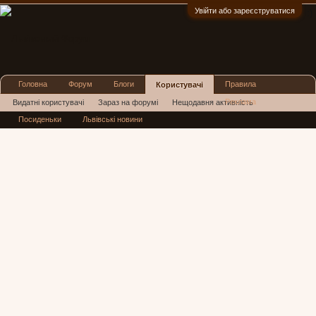
Увійти або зареєструватися
:)
Головна
Форум
Блоги
Правила
Користувачі
Реклама
Видатні користувачі
Зараз на форумі
Нещодавня активність
Посиденьки
Львівські новини
Нові повідомлення профілю