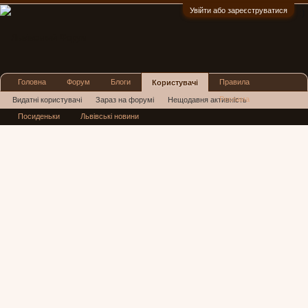
Увійти або зареєструватися
:)
Головна
Форум
Блоги
Правила
Користувачі
Реклама
Видатні користувачі
Зараз на форумі
Нещодавня активність
Посиденьки
Львівські новини
Нові повідомлення профілю