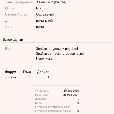
День народження:
30 кві 1982 (Вік: 44)
Місто:
lviv
Сімейний стан:
Одружений
Діти:
нема дітей
Авто:
нема
Взаємодіяти
Вміст:
Знайти всі дописи від darsi
Знайти всі теми, створені darsi
Переписка
Форум
Теми
Дописи
Дизайн
1
1
Активність:
10 бер 2010
Реєстрація:
25 жов 2007
Дописів:
1
Бали:
0
Отримані позитивні оцінки:
1
Отримані нейтральні оцінки:
0