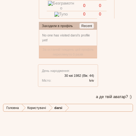
0
0
0
0
Заходили в профіль
Recent
No one has visited darsi's profile
yet!
За останній тиждень цей профіль
переглянуто 0 разів
День народження:
30 кві 1982
(Вік: 44)
Місто:
lviv
а де твій аватар? :)
Головна
Користувачі
darsi