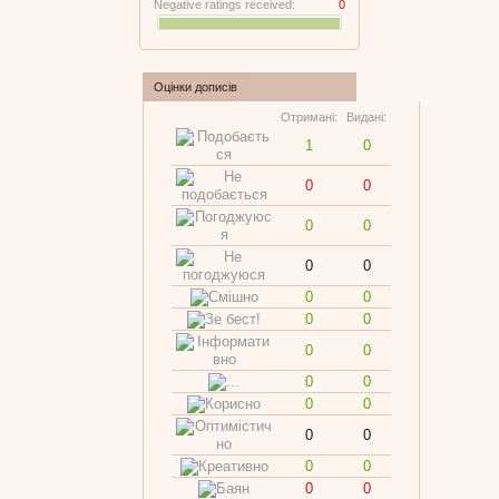
Negative ratings received:
0
Оцінки дописів
Отримані:
Видані:
1
0
0
0
0
0
0
0
0
0
0
0
0
0
0
0
0
0
0
0
0
0
0
0