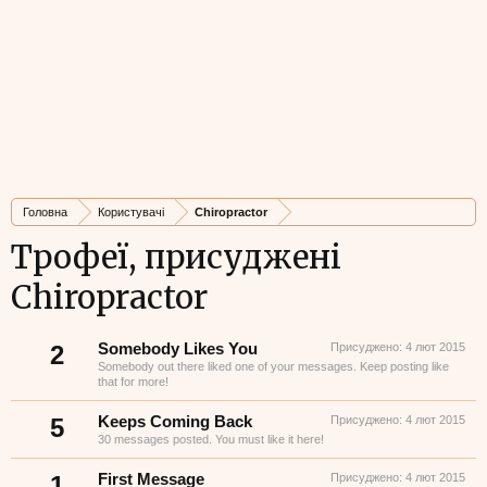
Головна
Користувачі
Chiropractor
Трофеї, присуджені
Chiropractor
2
Somebody Likes You
Присуджено:
4 лют 2015
Somebody out there liked one of your messages. Keep posting like
that for more!
5
Keeps Coming Back
Присуджено:
4 лют 2015
30 messages posted. You must like it here!
1
First Message
Присуджено:
4 лют 2015