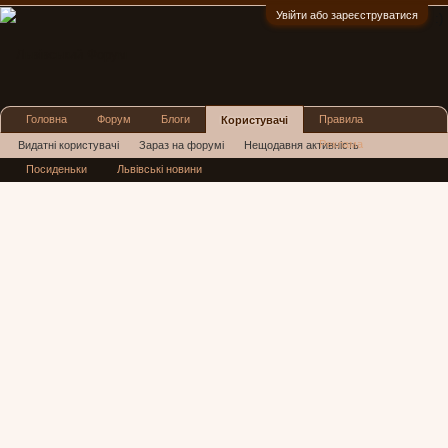
Увійти або зареєструватися
:)
Головна
Форум
Блоги
Правила
Користувачі
Реклама
Видатні користувачі
Зараз на форумі
Нещодавня активність
Посиденьки
Львівські новини
Нові повідомлення профілю