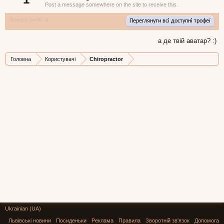
Post a message somewhere on the site to receive this.
Всього балів: 8
Переглянути всі доступні трофеї
а де твій аватар? :)
Головна
Користувачі
Chiropractor
Ukrainian (UA)
Львівські новини
Посиденьки
Реклама
Правила
Зворотній зв'язок
Допомога