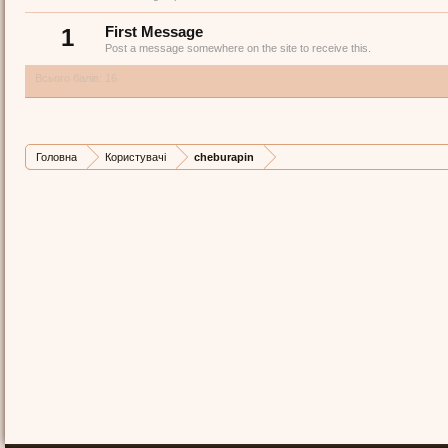
1
First Message
Post a message somewhere on the site to receive this.
Всього балів: 16
Головна
Користувачі
cheburapin