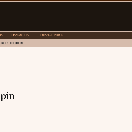
ма
Посиденьки
Львівські новини
млення профілю
apin