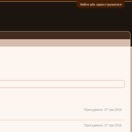
Увійти або зареєструватися
:)
Присуджено:
27 тра 2016
Присуджено:
27 тра 2016