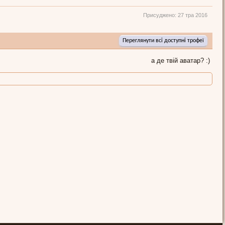
Присуджено:
27 тра 2016
Переглянути всі доступні трофеї
а де твій аватар? :)