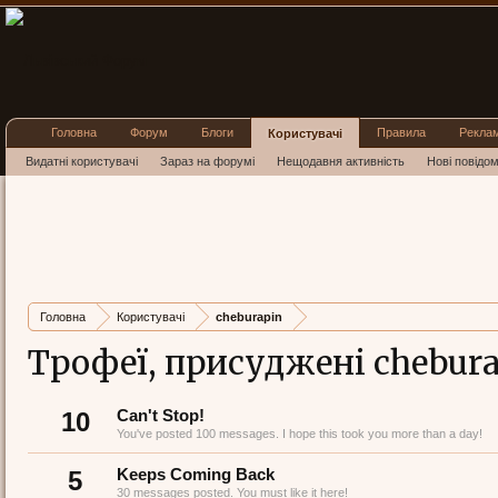
Головна
Форум
Блоги
Правила
Рекла
Користувачі
Видатні користувачі
Зараз на форумі
Нещодавня активність
Нові повідо
Головна
Користувачі
cheburapin
Трофеї, присуджені chebur
10
Can't Stop!
You've posted 100 messages. I hope this took you more than a day!
5
Keeps Coming Back
30 messages posted. You must like it here!