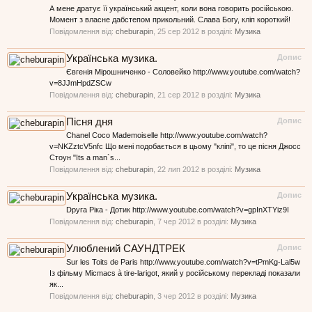
А мене дратує її український акцент, коли вона говорить російською.
Момент з власне дабстепом прикольний. Слава Богу, кліп короткий!
Повідомлення від:
cheburapin
,
25 сер 2012
в розділі:
Музика
Українська музика.
Допис
Євгенія Мірошниченко - Соловейко http://www.youtube.com/watch?
v=8JJmHpdZSCw
Повідомлення від:
cheburapin
,
21 сер 2012
в розділі:
Музика
Пісня дня
Допис
Chanel Coco Mademoiselle http://www.youtube.com/watch?
v=NKZztcV5nfc Що мені подобається в цьому "кліпі", то це пісня Джосс
Стоун "Its a man`s...
Повідомлення від:
cheburapin
,
22 лип 2012
в розділі:
Музика
Українська музика.
Допис
Dруга Ріка - Дотик http://www.youtube.com/watch?v=gpInXTYiz9I
Повідомлення від:
cheburapin
,
7 чер 2012
в розділі:
Музика
Улюблений САУНДТРЕК
Допис
Sur les Toits de Paris http://www.youtube.com/watch?v=tPmKg-Lal5w
Із фільму Micmacs à tire-larigot, який у російському перекладі показали
як...
Повідомлення від:
cheburapin
,
3 чер 2012
в розділі:
Музика