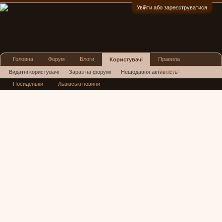
Увійти або зареєструватися
:)
Головна
Форум
Блоги
Правила
Користувачі
Реклама
Видатні користувачі
Зараз на форумі
Нещодавня активність
Посиденьки
Львівські новини
Нові повідомлення профілю