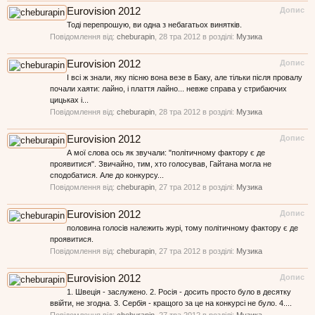
Eurovision 2012
Допис
Тоді перепрошую, ви одна з небагатьох винятків.
Повідомлення від:
cheburapin
,
28 тра 2012
в розділі:
Музика
Eurovision 2012
Допис
І всі ж знали, яку пісню вона везе в Баку, але тільки після провалу
почали хаяти: лайно, і плаття лайно... невже справа у стрибаючих
цицьках і...
Повідомлення від:
cheburapin
,
28 тра 2012
в розділі:
Музика
Eurovision 2012
Допис
А мої слова ось як звучали: "політичному фактору є де
проявитися". Звичайно, тим, хто голосував, Гайтана могла не
сподобатися. Але до конкурсу...
Повідомлення від:
cheburapin
,
27 тра 2012
в розділі:
Музика
Eurovision 2012
Допис
половина голосів належить журі, тому політичному фактору є де
проявитися.
Повідомлення від:
cheburapin
,
27 тра 2012
в розділі:
Музика
Eurovision 2012
Допис
1. Швеція - заслужено. 2. Росія - досить просто було в десятку
ввійти, не згодна. 3. Сербія - кращого за це на конкурсі не було. 4....