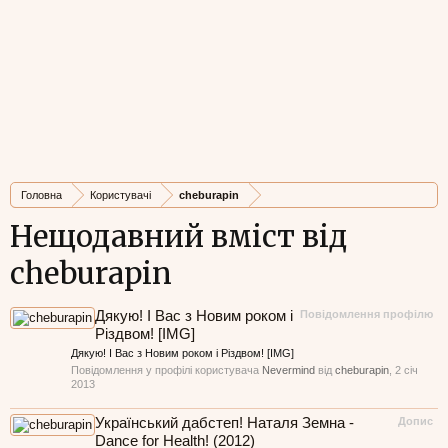
Головна
Користувачі
cheburapin
Нещодавний вміст від
cheburapin
Дякую! І Вас з Новим роком і
Повідомлення профілю
Різдвом! [IMG]
Дякую! І Вас з Новим роком і Різдвом! [IMG]
Повідомлення у профілі користувача
Nevermind
від
cheburapin
,
2 січ
2013
Український дабстеп! Наталя Земна -
Допис
Dance for Health! (2012)