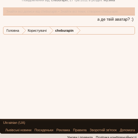
Повідомлення від:
cheburapin
,
27 тра 2012
в розділі:
Музика
Знайти всі дописи від cheburapin
Знайти всі теми, створені cheburapin
а де твій аватар? :)
Головна
Користувачі
cheburapin
Ukrainian (UA)
Львівські новини
Посиденьки
Реклама
Правила
Зворотній зв'язок
Допомога
Умови і правила
Політика конфіденційності