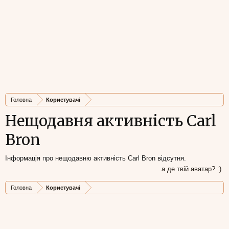
Головна
Користувачі
Нещодавня активність Carl
Bron
Інформація про нещодавню активність Carl Bron відсутня.
а де твій аватар? :)
Головна
Користувачі