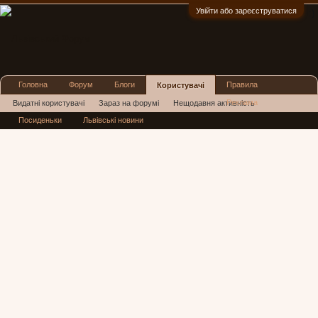
Увійти або зареєструватися
:)
Головна
Форум
Блоги
Правила
Користувачі
Реклама
Видатні користувачі
Зараз на форумі
Нещодавня активність
Посиденьки
Львівські новини
Нові повідомлення профілю