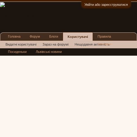
Увійти або зареєструватися
:)
Головна
Форум
Блоги
Правила
Користувачі
Реклама
Видатні користувачі
Зараз на форумі
Нещодавня активність
Посиденьки
Львівські новини
Нові повідомлення профілю