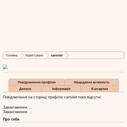
camolet
New Member
,
з
Lviv
Остання активність camolet:
21 січ 2013
Дописів
Карма
Бали
Головна
Користувачі
camolet
0
0
0
Повідомлення профілю
Нещодавня активність
Дописи
Інформація
В розділах
Повідомлення на сторінці профілю camolet поки відсутні.
Завантаження...
Завантаження...
Про себе