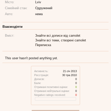
Місто:
Lviv
Сімейний стан:
Одружений
Авто:
нема
Взаємодіяти
Вміст:
Знайти всі дописи від camolet
Знайти всі теми, створені camolet
Переписка
This user hasn't posted anything yet.
Активність:
21 січ 2013
Реєстрація:
30 тра 2010
Дописів:
0
Бали:
0
Отримані позитивні оцінки:
0
Отримані нейтральні оцінки:
0
Negative ratings received:
0