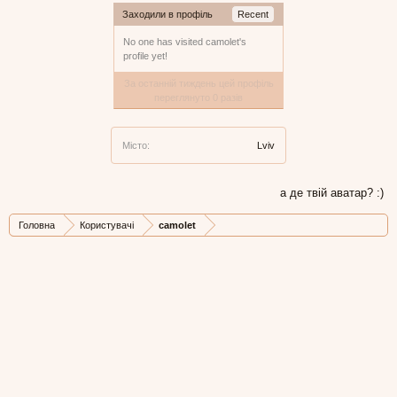
Заходили в профіль
Recent
No one has visited camolet's
profile yet!
За останній тиждень цей профіль
переглянуто 0 разів
Місто:
Lviv
а де твій аватар? :)
Головна
Користувачі
camolet