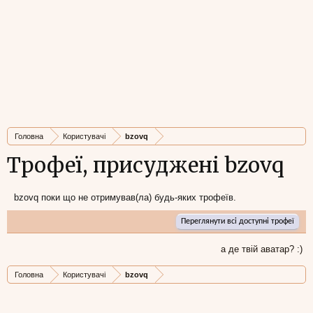
Головна
Користувачі
bzovq
Трофеї, присуджені bzovq
bzovq поки що не отримував(ла) будь-яких трофеїв.
Переглянути всі доступні трофеї
а де твій аватар? :)
Головна
Користувачі
bzovq