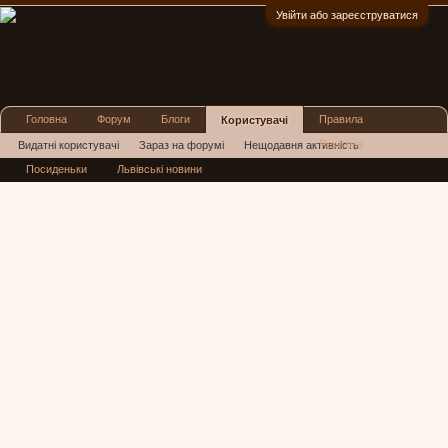
Увійти або зареєструватися
:)
Головна
Форум
Блоги
Правила
Користувачі
Реклама
Видатні користувачі
Зараз на форумі
Нещодавня активність
Посиденьки
Львівські новини
Нові повідомлення профілю