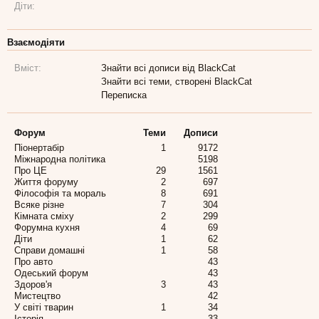
Діти:
Взаємодіяти
Вміст:
Знайти всі дописи від BlackCat
Знайти всі теми, створені BlackCat
Переписка
Форум
Теми
Дописи
Піонертабір
1
9172
Міжнародна політика
5198
Про ЦЕ
29
1561
Життя форуму
2
697
Філософія та мораль
8
691
Всяке різне
7
304
Кімната сміху
2
299
Форумна кухня
4
69
Діти
1
62
Справи домашні
1
58
Про авто
43
Одеський форум
43
Здоров'я
3
43
Мистецтво
42
У світі тварин
1
34
Історія
33