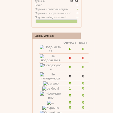
Дописів:
18.551
Бали:
0
Отримані позитивні оцінки:
7
Отримані нейтральні оцінки:
0
Negative ratings received:
0
Оцінки дописів
Отримані:
Видані:
6
0
0
0
0
0
0
0
0
0
1
0
0
0
0
0
0
0