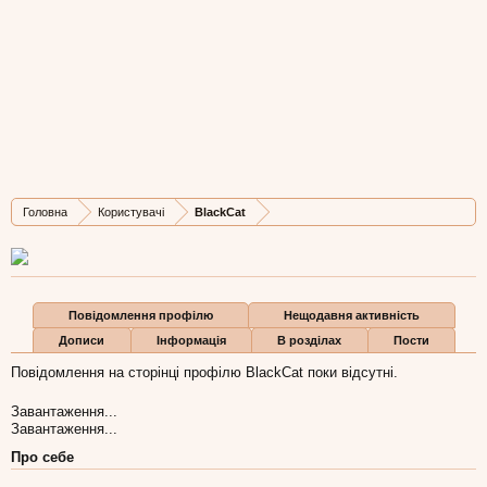
BlackCat
Well-Known Member
Остання активність BlackCat:
1 лис 2012
Дописів
Карма
Бали
Головна
Користувачі
BlackCat
18.551
6
0
Повідомлення профілю
Нещодавня активність
Дописи
Інформація
В розділах
Пости
Повідомлення на сторінці профілю BlackCat поки відсутні.
Завантаження...
Завантаження...
Про себе