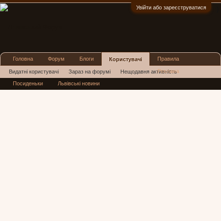
Увійти або зареєструватися
:)
Головна
Форум
Блоги
Правила
Користувачі
Реклама
Видатні користувачі
Зараз на форумі
Нещодавня активність
Посиденьки
Львівські новини
Нові повідомлення профілю