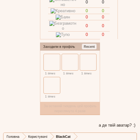
0
0
0
0
0
0
0
0
0
0
Заходили в профіль
Recent
1
times
1
times
1
times
1
times
За останній тиждень цей профіль
переглянуто 4 разів
а де твій аватар? :)
Головна
Користувачі
BlackCat