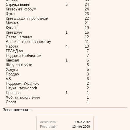
Стрічка новин
5
24
Київський форум
24
Фото
23
Книга скарг і пропозицій
22
Музика
21
Куплю
19
Книгарня
1
16
Свята і вітання
12
Анархія, теорія анархізму
11
Работа
4
10
ГРАНД vs
7
Подарки НЕблизким
7
Кінозал
1
5
Що у світі чути
5
Услуги
5
Продам
3
VS
3
Подорожі Україною
2
Наука і технології
2
Персона
1
1
Хобі та захоплення
1
Спорт
1
Завантаження...
Активність:
1 лис 2012
Реєстрація:
13 лют 2009