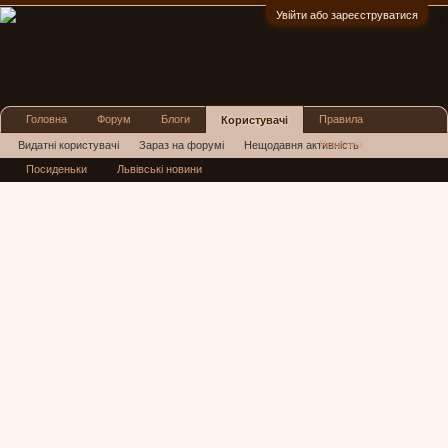
Увійти або зареєструватися
:)
Головна
Форум
Блоги
Правила
Користувачі
Реклама
Видатні користувачі
Зараз на форумі
Нещодавня активність
Посиденьки
Львівські новини
Нові повідомлення профілю