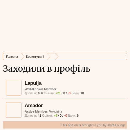
Головна
Користувачі
Заходили в профіль
Lapulja
Well-Known Member
Дописів:
106
Оцінки:
+21
/
0
/
-0
Бали:
18
Amador
Active Member
, Чоловіча
Дописів:
41
Оцінки:
+9
/
0
/
-0
Бали:
8
This add-on is brought to you by:
barfi Lounge