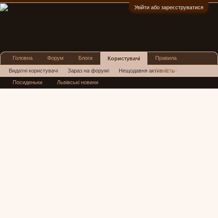
Увійти або зареєструватися
:)
Головна
Форум
Блоги
Правила
Користувачі
Реклама
Видатні користувачі
Зараз на форумі
Нещодавня активність
Посиденьки
Львівські новини
Нові повідомлення профілю