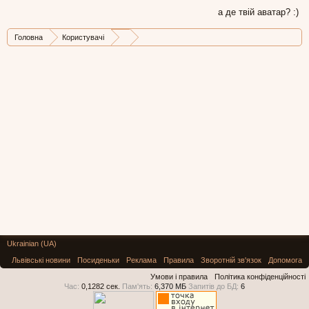
а де твій аватар? :)
Головна
Користувачі
Ukrainian (UA)
Львівські новини
Посиденьки
Реклама
Правила
Зворотній зв'язок
Допомога
Умови і правила
Політика конфіденційності
Час:
0,1282 сек.
Пам'ять:
6,370 МБ
Запитів до БД:
6