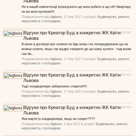
Львова
Не в вашій компетенції розказувати що мені робити а що ні!!! Квартиру
не ви мені купляли!!!!
Повідомлення від:
bigboss
,
17 бер 2017
в розділі:
Будівництво, ремонт,
нерухомість і господарка
Відгуки про Креатор Буд а конкретно ЖК Квіти
Допис
Львова
В мене в договорі про скління не йде мова і не попереджували що не
можна склити, якщо так мудро говорити де що кому купити - тоді може
і ви би...
Повідомлення від:
bigboss
,
17 бер 2017
в розділі:
Будівництво, ремонт,
нерухомість і господарка
Відгуки про Креатор Буд а конкретно ЖК Квіти
Допис
Львова
Тоді і кондиціонери заборонено ставити!!!!!
Повідомлення від:
bigboss
,
17 бер 2017
в розділі:
Будівництво, ремонт,
нерухомість і господарка
Відгуки про Креатор Буд а конкретно ЖК Квіти
Допис
Львова
Яка вартість кондиціонера, якщо не секрет????
Повідомлення від:
bigboss
,
1 бер 2017
в розділі:
Будівництво, ремонт,
нерухомість і господарка