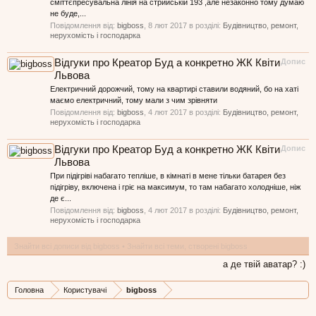
сміттєпресувальна лінія на стрийській 193 ,але незаконно тому думаю
не буде,...
Повідомлення від:
bigboss
,
8 лют 2017
в розділі:
Будівництво, ремонт,
нерухомість і господарка
Відгуки про Креатор Буд а конкретно ЖК Квіти
Допис
Львова
Електричний дорожчий, тому на квартирі ставили водяний, бо на хаті
маємо електричний, тому мали з чим зрівняти
Повідомлення від:
bigboss
,
4 лют 2017
в розділі:
Будівництво, ремонт,
нерухомість і господарка
Відгуки про Креатор Буд а конкретно ЖК Квіти
Допис
Львова
При підігріві набагато тепліше, в кімнаті в мене тільки батарея без
підігріву, включена і гріє на максимум, то там набагато холодніше, ніж
де є...
Повідомлення від:
bigboss
,
4 лют 2017
в розділі:
Будівництво, ремонт,
нерухомість і господарка
Знайти всі дописи від bigboss
Знайти всі теми, створені bigboss
а де твій аватар? :)
Головна
Користувачі
bigboss