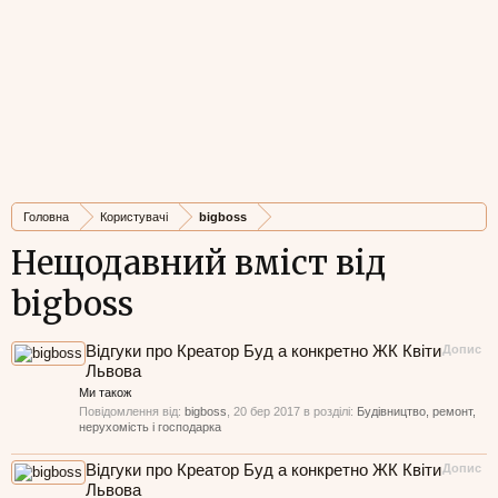
Головна
Користувачі
bigboss
Нещодавний вміст від
bigboss
Відгуки про Креатор Буд а конкретно ЖК Квіти
Допис
Львова
Ми також
Повідомлення від:
bigboss
,
20 бер 2017
в розділі:
Будівництво, ремонт,
нерухомість і господарка
Відгуки про Креатор Буд а конкретно ЖК Квіти
Допис
Львова