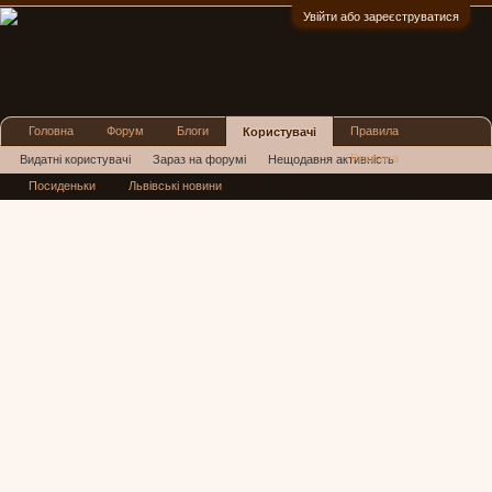
Увійти або зареєструватися
:)
Головна
Форум
Блоги
Правила
Користувачі
Реклама
Видатні користувачі
Зараз на форумі
Нещодавня активність
Посиденьки
Львівські новини
Нові повідомлення профілю