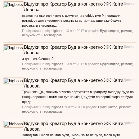
Відгуки про Креатор Буд а конкретно ЖК Квіти
Допис
Львова
станом на сьогодні - вже є документи в офісі, вже їх передали
нотаріусу для внесення в реєстр квартир - дальше вже будуть
викликати власників...
Повідомлення від:
bigboss
,
13 лют 2017
в розділі:
Будівництво, ремонт,
нерухомість і господарка
Відгуки про Креатор Буд а конкретно ЖК Квіти
Допис
Львова
а для телебачення?
Повідомлення від:
bigboss
,
13 лют 2017
в розділі:
Будівництво, ремонт,
нерухомість і господарка
Відгуки про Креатор Буд а конкретно ЖК Квіти
Допис
Львова
Трохи зле ((((( значить з Києва сертифікат в кращому випадку буде на
кінець вересня, і потім ще тут на місці, судячи по першій черзі то буде
ще до...
Повідомлення від:
bigboss
,
9 лют 2017
в розділі:
Будівництво, ремонт,
нерухомість і господарка
Відгуки про Креатор Буд а конкретно ЖК Квіти
Допис
Львова
Завод там ніколи не мав бути, і мови за то не було, мала бути