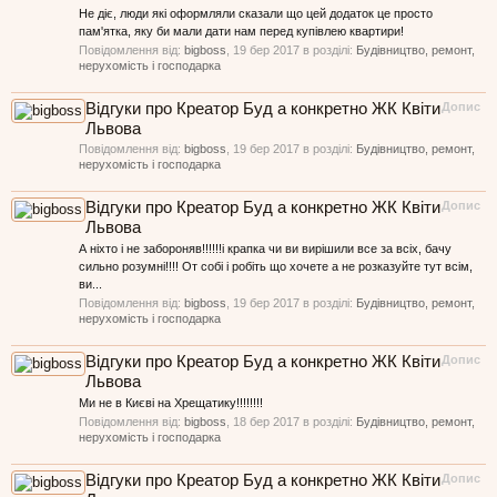
Не діє, люди які оформляли сказали що цей додаток це просто
пам'ятка, яку би мали дати нам перед купівлею квартири!
Повідомлення від:
bigboss
,
19 бер 2017
в розділі:
Будівництво, ремонт,
нерухомість і господарка
Відгуки про Креатор Буд а конкретно ЖК Квіти
Допис
Львова
Повідомлення від:
bigboss
,
19 бер 2017
в розділі:
Будівництво, ремонт,
нерухомість і господарка
Відгуки про Креатор Буд а конкретно ЖК Квіти
Допис
Львова
А ніхто і не забороняв!!!!!!і крапка чи ви вирішили все за всіх, бачу
сильно розумні!!!! От собі і робіть що хочете а не розказуйте тут всім,
ви...
Повідомлення від:
bigboss
,
19 бер 2017
в розділі:
Будівництво, ремонт,
нерухомість і господарка
Відгуки про Креатор Буд а конкретно ЖК Квіти
Допис
Львова
Ми не в Києві на Хрещатику!!!!!!!!
Повідомлення від:
bigboss
,
18 бер 2017
в розділі:
Будівництво, ремонт,
нерухомість і господарка
Відгуки про Креатор Буд а конкретно ЖК Квіти
Допис