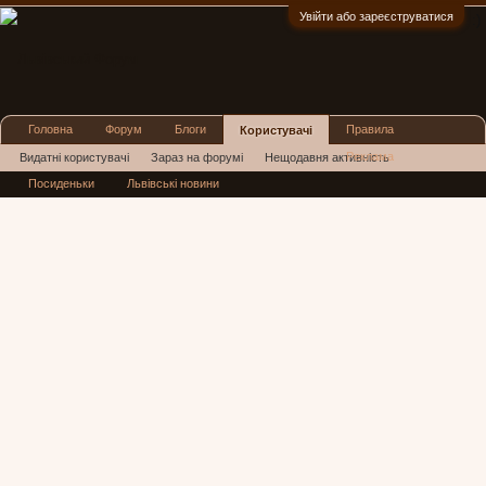
Увійти або зареєструватися
:)
Головна
Форум
Блоги
Правила
Користувачі
Реклама
Видатні користувачі
Зараз на форумі
Нещодавня активність
Посиденьки
Львівські новини
Нові повідомлення профілю