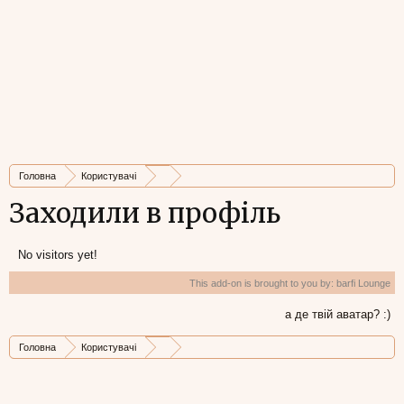
Головна
Користувачі
Заходили в профіль
No visitors yet!
This add-on is brought to you by:
barfi Lounge
а де твій аватар? :)
Головна
Користувачі