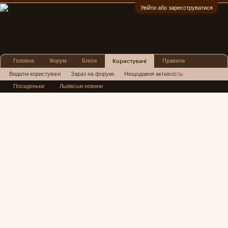
Увійти або зареєструватися
:)
Головна
Форум
Блоги
Правила
Користувачі
Реклама
Видатні користувачі
Зараз на форумі
Нещодавня активність
Посиденьки
Львівські новини
Нові повідомлення профілю