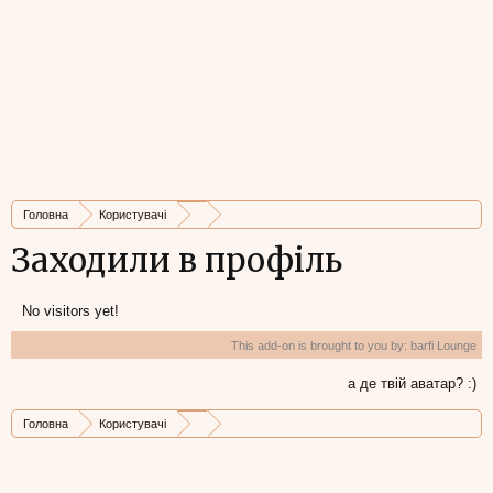
Головна
Користувачі
Заходили в профіль
No visitors yet!
This add-on is brought to you by:
barfi Lounge
а де твій аватар? :)
Головна
Користувачі